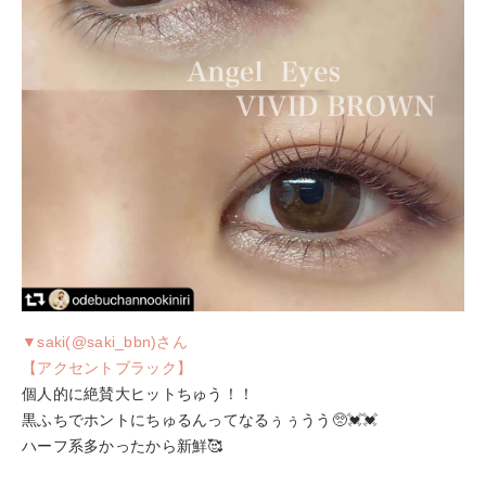
▼saki(@saki_bbn)さん
【アクセントブラック】
個人的に絶賛大ヒットちゅう！！
黒ふちでホントにちゅるんってなるぅぅうう🥺💓💓
ハーフ系多かったから新鮮🥰