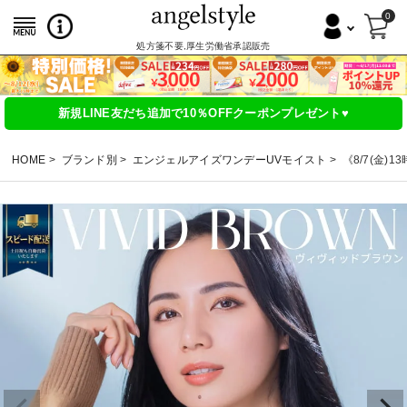
0
処方箋不要,厚生労働省承認販売
新規LINE友だち追加で10％OFFクーポンプレゼント♥
HOME
ブランド別
エンジェルアイズワンデーUVモイスト
《8/7(金)