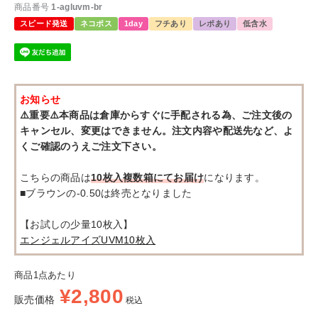
商品番号
1-agluvm-br
スピード発送
ネコポス
1day
フチあり
レポあり
低含水
お知らせ
⚠️重要⚠️本商品は倉庫からすぐに手配される為、ご注文後の
キャンセル、変更はできません。注文内容や配送先など、よ
くご確認のうえご注文下さい。
こちらの商品は
10枚入複数箱にてお届け
になります。
■ブラウンの-0.50は終売となりました
【お試しの少量10枚入】
エンジェルアイズUVM10枚入
商品1点あたり
¥
2,800
販売価格
税込