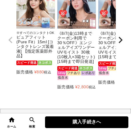
※すべてのコンタクトOK
《8/7(金)13時まで
《8/7(金)13時ま
ピュアフィット
クーポン利用で
クーポン利用で
(Pure Fit）15ml [コ
30％OFF》エンジ
30％OFF》エン
ンタクトレンズ装着
ェルアイズワンデー
ェルアイズワン
液] 【指定医薬部外
UVモイスト 30枚
UVモイスト 10
品】
(10枚入×3箱セット)
[15時まで即日発
[15時まで即日発送]
スピード発送
ネコポス
スピード発送
ネコポ
スピード発送
ネコポス
1day
フチあり
レポ
販売価格
¥
880
税込
1day
フチあり
レポあり
低含水
低含水
販売価格
¥
1,320
販売価格
¥
2,800
税込
高度管理医療機器等販売業許可について
home
search
購入手続きへ
top
ホーム
検索
カラコン通販サイト「angelstyle(エンジェルスタイル)」は、