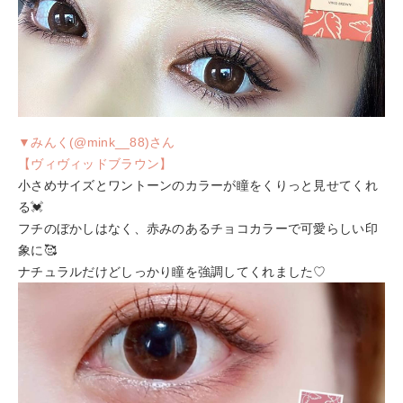
▼みんく(@mink__88)さん
【ヴィヴィッドブラウン】
小さめサイズとワントーンのカラーが瞳をくりっと見せてくれ
る💓
フチのぼかしはなく、赤みのあるチョコカラーで可愛らしい印
象に🥰
ナチュラルだけどしっかり瞳を強調してくれました♡