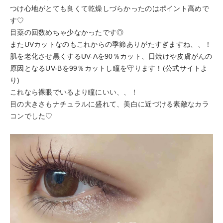
つけ心地がとても良くて乾燥しづらかったのはポイント高めで
す♡
目薬の回数めちゃ少なかったです◎
またUVカットなのもこれからの季節ありがたすぎますね、、！
肌を老化させ黒くするUV-Aを90％カット、日焼けや皮膚がんの
原因となるUV-Bを99％カットし瞳を守ります！(公式サイトよ
り)
これなら裸眼でいるより瞳にいい、、！
目の大きさもナチュラルに盛れて、美白に近づける素敵なカラ
コンでした♡