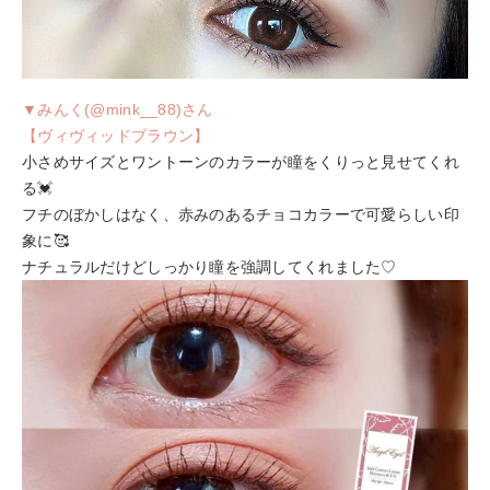
▼みんく(@mink__88)さん
【ヴィヴィッドブラウン】
小さめサイズとワントーンのカラーが瞳をくりっと見せてくれ
る💓
フチのぼかしはなく、赤みのあるチョコカラーで可愛らしい印
象に🥰
ナチュラルだけどしっかり瞳を強調してくれました♡