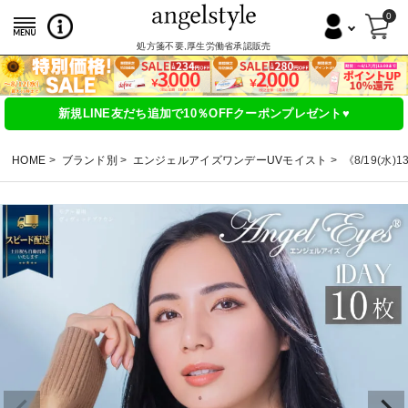
0
処方箋不要,厚生労働省承認販売
新規LINE友だち追加で10％OFFクーポンプレゼント♥
HOME
ブランド別
エンジェルアイズワンデーUVモイスト
《8/19(水