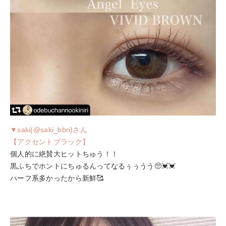
▼saki(@saki_bbn)さん
【アクセントブラック】
個人的に絶賛大ヒットちゅう！！
黒ふちでホントにちゅるんってなるぅぅうう🥺💓💓
ハーフ系多かったから新鮮🥰