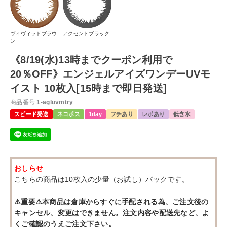
ヴィヴィッドブラウ
アクセントブラック
ン
《8/19(水)13時までクーポン利用で
20％OFF》エンジェルアイズワンデーUVモ
イスト 10枚入[15時まで即日発送]
商品番号
1-agluvmtry
スピード発送
ネコポス
1day
フチあり
レポあり
低含水
おしらせ
こちらの商品は10枚入の少量（お試し）パックです。
⚠️重要⚠️本商品は倉庫からすぐに手配される為、ご注文後の
キャンセル、変更はできません。注文内容や配送先など、よ
くご確認のうえご注文下さい。