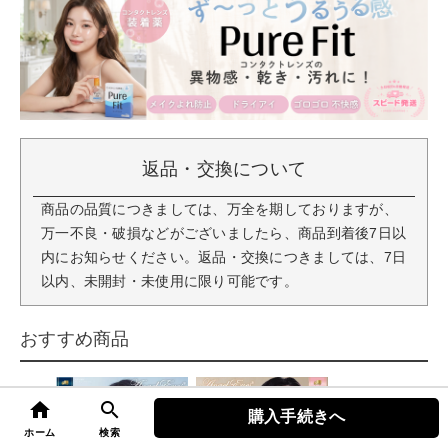
返品・交換について
商品の品質につきましては、万全を期しておりますが、
万一不良・破損などがございましたら、商品到着後7日以
内にお知らせください。返品・交換につきましては、7日
以内、未開封・未使用に限り可能です。
おすすめ商品
home
search
購入手続きへ
top
ホーム
検索