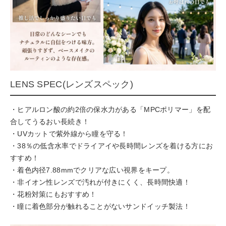
LENS SPEC(レンズスペック)
・ヒアルロン酸の約2倍の保水力がある「MPCポリマー」を配
合してうるおい長続き！
・UVカットで紫外線から瞳を守る！
・38％の低含水率でドライアイや長時間レンズを着ける方にお
すすめ！
・着色内径7.88mmでクリアな広い視界をキープ。
・非イオン性レンズで汚れが付きにくく、長時間快適！
・花粉対策にもおすすめ！
・瞳に着色部分が触れることがないサンドイッチ製法！