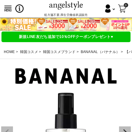
0
処方箋不要,厚生労働省承認販売
新規LINE友だち追加で10％OFFクーポンプレゼント♥
HOME
韓国コスメ
韓国コスメブランド
BANANAL（バナナル）
【バ