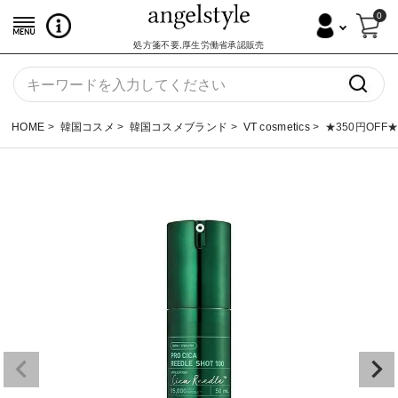
0
処方箋不要,厚生労働省承認販売
HOME
韓国コスメ
韓国コスメブランド
VT cosmetics
★350円OFF★