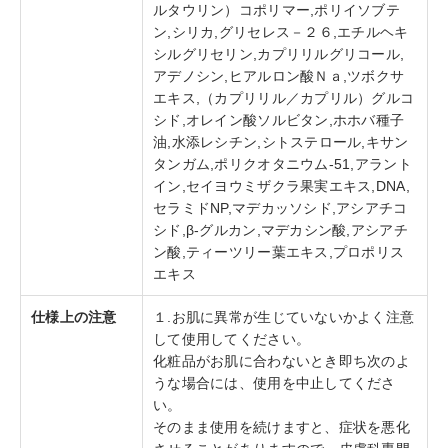
ルタウリン）コポリマー,ポリイソブテ
ン,シリカ,グリセレス－２６,エチルヘキ
シルグリセリン,カプリリルグリコール,
アデノシン,ヒアルロン酸Ｎａ,ツボクサ
エキス,（カプリリル／カプリル）グルコ
シド,オレイン酸ソルビタン,ホホバ種子
油,水添レシチン,シトステロール,キサン
タンガム,ポリクオタニウム-51,アラント
イン,セイヨウミザクラ果実エキス,DNA,
セラミドNP,マデカッソシド,アシアチコ
シド,β-グルカン,マデカシン酸,アシアチ
ン酸,ティーツリー葉エキス,プロポリス
エキス
仕様上の注意
１.お肌に異常が生じていないかよく注意
して使用してください。
化粧品がお肌に合わないとき即ち次のよ
うな場合には、使用を中止してくださ
い。
そのまま使用を続けますと、症状を悪化