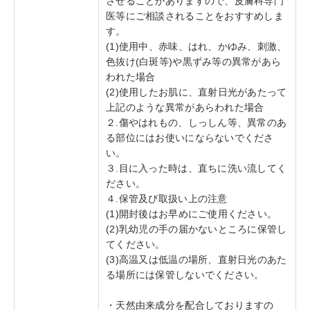
させることがありますので、皮膚科専門
医等にご相談されることをおすすめしま
す。
(1)使用中、赤味、はれ、かゆみ、刺激、
色抜け(白斑等)や黒ずみ等の異常があら
われた場合
(2)使用したお肌に、直射日光があたって
上記のような異常があらわれた場合
２.傷やはれもの、しっしん等、異常のあ
る部位にはお使いにならないでくださ
い。
３.目に入った時は、直ちに洗い流してく
ださい。
４.保管及び取扱い上の注意
(1)開封後はお早めにご使用ください。
(2)乳幼児の手の届かないところに保管し
てください。
(3)高温又は低温の場所、直射日光のあた
る場所には保管しないでください。
・天然由来成分を配合しておりますの