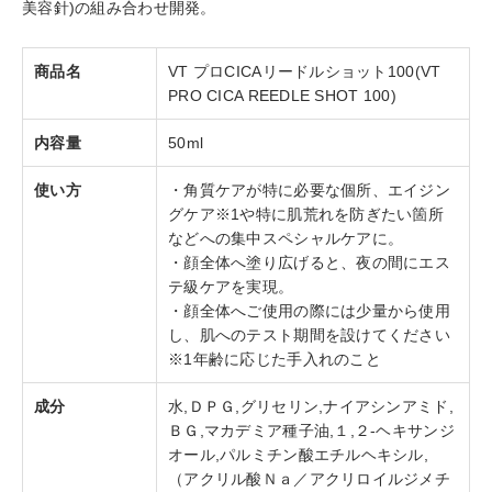
美容針)の組み合わせ開発。
商品名
VT プロCICAリードルショット100(VT
PRO CICA REEDLE SHOT 100)
内容量
50ml
使い方
・角質ケアが特に必要な個所、エイジン
グケア※1や特に肌荒れを防ぎたい箇所
などへの集中スペシャルケアに。
・顔全体へ塗り広げると、夜の間にエス
テ級ケアを実現。
・顔全体へご使用の際には少量から使用
し、肌へのテスト期間を設けてください
※1年齢に応じた手入れのこと
成分
水,ＤＰＧ,グリセリン,ナイアシンアミド,
ＢＧ,マカデミア種子油,１,２-ヘキサンジ
オール,パルミチン酸エチルヘキシル,
（アクリル酸Ｎａ／アクリロイルジメチ