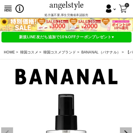
0
処方箋不要,厚生労働省承認販売
新規LINE友だち追加で10％OFFクーポンプレゼント♥
HOME
韓国コスメ
韓国コスメブランド
BANANAL（バナナル）
【バ