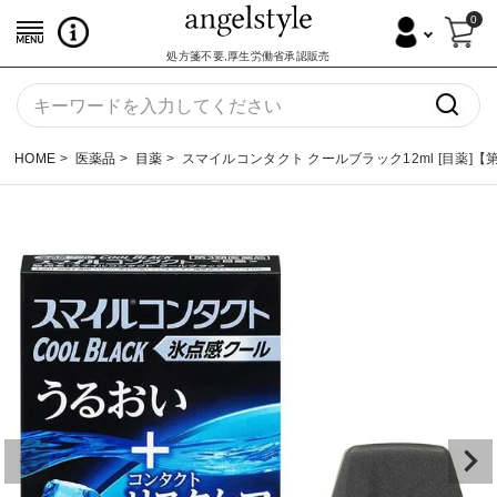
0
処方箋不要,厚生労働省承認販売
HOME
医薬品
目薬
スマイルコンタクト クールブラック12ml [目薬]【