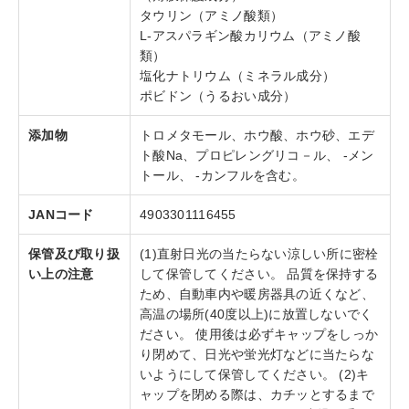
タウリン（アミノ酸類）
L-アスパラギン酸カリウム（アミノ酸
類）
塩化ナトリウム（ミネラル成分）
ポビドン（うるおい成分）
添加物
トロメタモール、ホウ酸、ホウ砂、エデ
ト酸Na、プロピレングリコ－ル、 -メン
トール、 -カンフルを含む。
JANコード
4903301116455
保管及び取り扱
(1)直射日光の当たらない涼しい所に密栓
い上の注意
して保管してください。 品質を保持する
ため、自動車内や暖房器具の近くなど、
高温の場所(40度以上)に放置しないでく
ださい。 使用後は必ずキャップをしっか
り閉めて、日光や蛍光灯などに当たらな
いようにして保管してください。 (2)キ
ャップを閉める際は、カチッとするまで