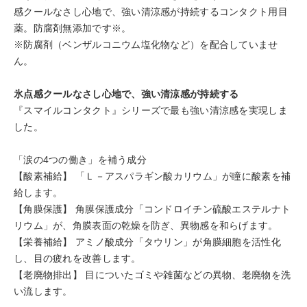
感クールなさし心地で、強い清涼感が持続するコンタクト用目
薬。防腐剤無添加です※。
※防腐剤（ベンザルコニウム塩化物など）を配合していませ
ん。
氷点感クールなさし心地で、強い清涼感が持続する
『スマイルコンタクト』シリーズで最も強い清涼感を実現しま
した。
「涙の4つの働き」を補う成分
【酸素補給】 「Ｌ－アスパラギン酸カリウム」が瞳に酸素を補
給します。
【角膜保護】 角膜保護成分「コンドロイチン硫酸エステルナト
リウム」が、角膜表面の乾燥を防ぎ、異物感を和らげます。
【栄養補給】 アミノ酸成分「タウリン」が角膜細胞を活性化
し、目の疲れを改善します。
【老廃物排出】 目についたゴミや雑菌などの異物、老廃物を洗
い流します。