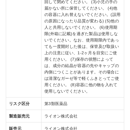
回して閉めてください。 (3)小児の手の
届かない所に保管してください。 (4)他
の容器に入れ替えないでください。(誤用
の原因になったり品質が変わる) (5)他の
人と共用しないでください。 (6)使用期
限(外箱に記載)を過ぎた製品は使用しな
いでください。なお、使用期限内であっ
ても一度開封した後は、保管及び取扱い
上の注意に従い、1-2ヶ月を目安にご使
用ください。 (7)保存の状態によって
は、成分の結晶が容器の先やキャップの
内側につくことがあります。その場合に
は清潔なガーゼ等で軽くふきとってご使
用ください。 (8)容器に他の物を入れて
使用しないでください。
リスク区分
第3類医薬品
製造販売元
ライオン株式会社
販売元
ライオン株式会社