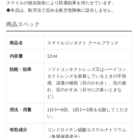
スマイルの独自技術により防腐効果を持たせています。
◆本品は、航空法で定める航空危険物に該当しません。
商品スペック
商品名
スマイルコンタクト クールブラック
内容量
12ml
効能・効果
ソフトコンタクトレンズ又はハードコン
タクトレンズを装着しているときの不快
感、涙液の補助（目のかわき）、目の疲
れ、目のかすみ（目やにの多いときな
ど）
用法・用量
1日3〜6回、1回1〜3滴を点眼してくださ
い。
有効成分
コンドロイチン硫酸エステルナトリウム
（角膜保護成分）