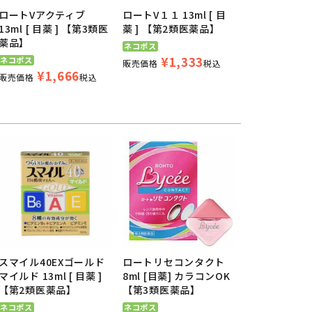
ロートVアクティブ
ロートV１１ 13ml [ 目
13ml [ 目薬 ] 【第3類医
薬 ] 【第2類医薬品】
薬品】
ネコポス
¥
1,333
ネコポス
販売価格
税込
¥
1,666
販売価格
税込
スマイル40EXゴールド
ロートリセコンタクト
マイルド 13ml [ 目薬 ]
8ml [目薬] カラコンOK
【第2類医薬品】
【第3類医薬品】
ネコポス
ネコポス