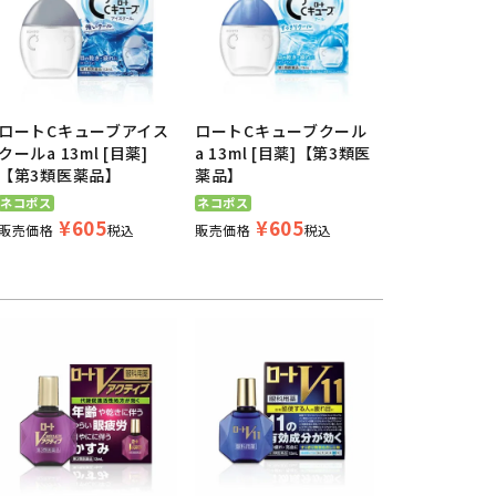
ロートCキューブアイス
ロートCキューブクール
クールa 13ml [目薬]
a 13ml [目薬]【第3類医
【第3類医薬品】
薬品】
ネコポス
ネコポス
¥
605
¥
605
販売価格
税込
販売価格
税込