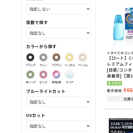
サンドイッチ製法特集
度数で探す
カラーから探す
※すべてのコン
【ロート】C
レミアムフィッ
ブラック
グレー
ブラウン
ヘーゼル
ベージュ
[目薬/コン
装着液]【第
オリーブ
ピンク
特殊柄
クリア
ネコポス
¥
66
販売価格
ブルーライトカット
在庫
UVカット