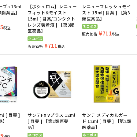
ブa 13ml
【ボシュロム】レニュー
レニューフレッシュモイ
3類医薬品】
フィット&モイスト
スト 15ml[ 目薬 ] 【第3
15ml [ 目薬/コンタクト
類医薬品】
レンズ装着液 ] 【第3類
5
ネコポス
税込
医薬品】
¥
711
販売価格
税込
ネコポス
¥
711
販売価格
税込
l [ 目薬 ]
サンテFX Vプラス 12ml
サンテ メディカルガー
品】
[ 目薬 ] 【第2類医薬
ド 12ml [ 目薬 ] 【第2類
品】
医薬品】
5
ネコポス
ネコポス
税込