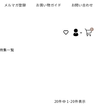
メルマガ登録
お買い物ガイド
お問い合わせ
0
特集一覧
BANANAL
30代人気カラコン
アイコフレＵＶＭ
VT
細フチカラコン
ズ
ピュアアイズワンデー
20
件中
1
-
20
件表示
ハロウィンカラコン特集
その他ブランドはこちら