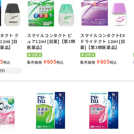
タクト ク
スマイルコンタクト ピ
スマイルコンタクトEX
2ml [目
ュア12ml [目薬]【第3類
ドライテクト 12ml [目
医薬品】
医薬品】
薬]【第3類医薬品】
ネコポス
ネコポス
5
¥
605
¥
605
税込
販売価格
税込
販売価格
税込
切れ