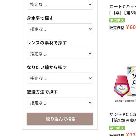
ロートCキュー
[目薬]【第
含水率で探す
ネコポス
¥
60
販売価格
レンズの素材で探す
なりたい瞳から探す
配送方法で探す
サンテPC 12m
絞り込んで検索
【第2類医薬
ネコポス
¥
73
販売価格