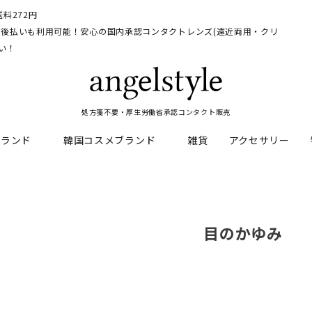
料272円
イ、後払いも利用可能！安心の国内承認コンタクトレンズ(遠近両用・クリ
い！
処方箋不要・厚生労働省承認コンタクト販売
ブランド
韓国コスメブランド
雑貨
アクセサリー
HEAL
料
フレッシュルックデイリー
CNP Laboratory
遠近両用
ェルアイズシリーズ
イルミネート
目のかゆみ
RAN
ライトカットカラコン
Dr.jart+
UVカットカラコン
リンク
キャンディーマジックシリー
い系カラコン
メンズカラコン特集
アワンデー
ネオサイトシリーズ