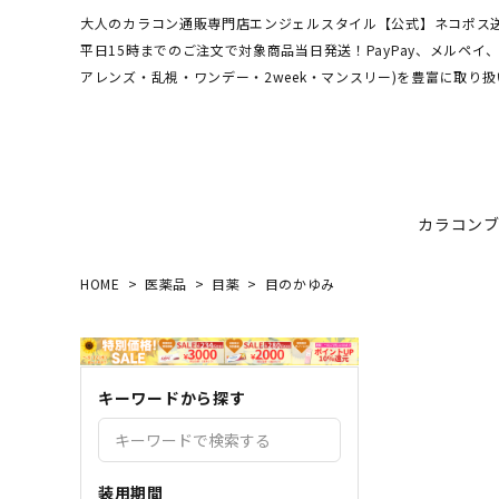
大人のカラコン通販専門店エンジェルスタイル【公式】ネコポス送
平日15時までのご注文で対象商品当日発送！PayPay、メルペ
アレンズ・乱視・ワンデー・2week・マンスリー)を豊富に取り扱
カラコン
HOME
医薬品
目薬
目のかゆみ
ワンデーアキュビュー
hamel
最短翌日お届け★当日発送
MEDI
送料無
エンジ
ディファインモイスト
3CE
乱視カラコン比較
REJU
ブルー
キーワードから探す
エバーカラーシリーズ
シーブ
その他ブランドはこちら
バレないカラコン
色素薄
レヴィアワンマンス
レヴィ
装用期間