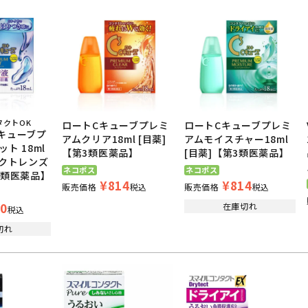
タクトOK
ロートCキューブプレミ
ロートCキューブプレミ
キューブプ
アムクリア18ml [目薬]
アムモイスチャー18ml
ト 18ml
【第3類医薬品】
[目薬]【第3類医薬品】
タクトレンズ
ネコポス
ネコポス
3類医薬品】
¥
814
¥
814
販売価格
税込
販売価格
税込
0
在庫切れ
税込
切れ