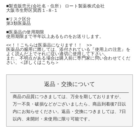
■製造販売元(会社名・住所） ロート製薬株式会社
大阪市生野区巽西１-８-１
■リスク区分
第3類医薬品
■医薬品の使用期限
使用期限まで半年以上あるものをお送りします。
<<！！こちらは医薬品になります！！ >>
医薬品の服用に際しては、添付されている『使用上の注意』を
よく読んだ上でそれに従い適切に使用して下さい。
また、不明点がある場合は購入前に専門家に問い合わせてくだ
さい。＜
詳しくはこちら
＞
返品・交換について
商品の品質につきましては、万全を期しておりますが、
万一不良・破損などがございましたら、商品到着後7日以
内にお知らせください。返品・交換につきましては、7日
以内、未開封・未使用に限り可能です。