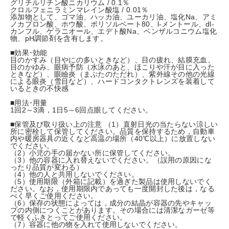
グリチルリチン酸ニカリウム / 0.1％
クロルフェニラミンマレイン酸塩 / 0.01％
添加物として、ゴマ油、ハッカ油、ユーカリ油、塩化Na、アミ
ノカプロン酸、ホウ酸、ポリソルベート80、l-メントール、dl-
カンフル、ゲラニオール、エデト酸Na、ベンザルコニウム塩化
物、pH調節剤を含有します。
■効果･効能
目のかすみ（目やにの多いときなど）、目の疲れ、結膜充血、
目のかゆみ、眼病予防（水泳のあと、ほこりや汗が目に入った
ときなど）、眼瞼炎（まぶたのただれ）、紫外線その他の光線
による眼炎（雪目など）、ハードコンタクトレンズを装着して
いるときの不快感
■用法･用量
1回2～3滴，1日5～6回点眼してください。
■保管及び取り扱い上の注意 （1）直射日光の当たらない涼しい
所に密栓して保管してください。品質を保持するため，自動車
内や暖房器具の近くなど高温の場所（40℃以上）に放置しない
でください。
（2）小児の手の届かない所に保管してください。
（3）他の容器に入れ替えないでください。（誤用の原因にな
ったり品質が変わる）
（4）他の人と共用しないでください。
（5）使用期限（外箱に記載）を過ぎた製品は使用しないでく
ださい。なお，使用期限内であっても一度開封した後は，なる
べく早くご使用ください。
（6）保存の状態によっては，成分の結晶が容器の先やキャッ
プの内側につくことがあります。その場合には清潔なガーゼ等
で軽くふきとってご使用ください。
（7）容器に他の物を入れて使用しないでください。