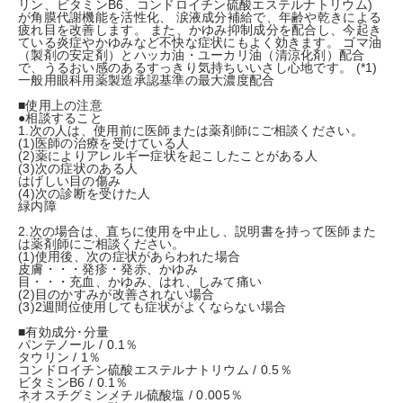
リン、ビタミンB6、コンドロイチン硫酸エステルナトリウム)
が角膜代謝機能を活性化、 涙液成分補給で、年齢や乾きによる
疲れ目を改善します。 また、かゆみ抑制成分を配合し、今起き
ている炎症やかゆみなど不快な症状にもよく効きます。 ゴマ油
（製剤の安定剤）とハッカ油・ユーカリ油（清涼化剤）配合
で、うるおい感のあるすっきり気持ちいいさし心地です。 (*1)
一般用眼科用薬製造承認基準の最大濃度配合
■使用上の注意
●相談すること
1.次の人は、使用前に医師または薬剤師にご相談ください。
(1)医師の治療を受けている人
(2)薬によりアレルギー症状を起こしたことがある人
(3)次の症状のある人
はげしい目の傷み
(4)次の診断を受けた人
緑内障
2.次の場合は、直ちに使用を中止し、説明書を持って医師また
は薬剤師にご相談ください。
(1)使用後、次の症状があらわれた場合
皮膚・・・発疹・発赤、かゆみ
目・・・充血、かゆみ、はれ、しみて痛い
(2)目のかすみが改善されない場合
(3)2週間位使用しても症状がよくならない場合
■有効成分･分量
パンテノール / 0.1％
タウリン / 1％
コンドロイチン硫酸エステルナトリウム / 0.5％
ビタミンB6 / 0.1％
ネオスチグミンメチル硫酸塩 / 0.005％