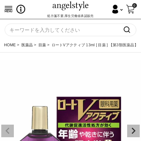
0
処方箋不要,厚生労働省承認販売
HOME
医薬品
目薬
ロートVアクティブ 13ml [ 目薬 ] 【第3類医薬品】