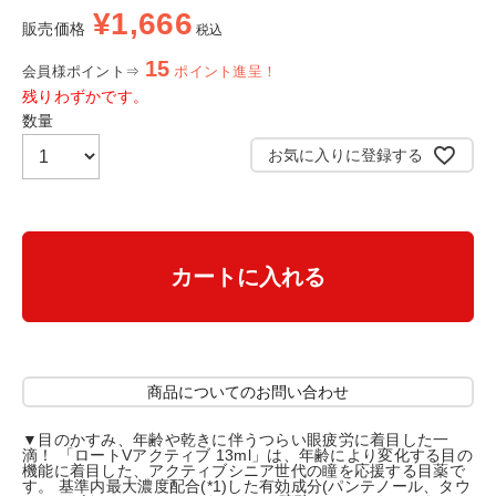
¥
1,666
販売価格
税込
15
会員様ポイント⇒
ポイント進呈！
残りわずかです。
お気に入りに登録する
カートに入れる
商品についてのお問い合わせ
▼目のかすみ、年齢や乾きに伴うつらい眼疲労に着目した一
滴！ 「ロートVアクティブ 13ml」は、年齢により変化する目の
機能に着目した、アクティブシニア世代の瞳を応援する目薬で
す。 基準内最大濃度配合(*1)した有効成分(パンテノール、タウ