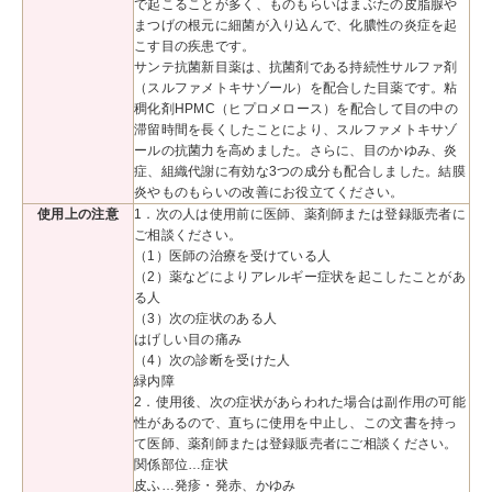
で起こることが多く、ものもらいはまぶたの皮脂腺や
まつげの根元に細菌が入り込んで、化膿性の炎症を起
こす目の疾患です。
サンテ抗菌新目薬は、抗菌剤である持続性サルファ剤
（スルファメトキサゾール）を配合した目薬です。粘
稠化剤HPMC（ヒプロメロース）を配合して目の中の
滞留時間を長くしたことにより、スルファメトキサゾ
ールの抗菌力を高めました。さらに、目のかゆみ、炎
症、組織代謝に有効な3つの成分も配合しました。結膜
炎やものもらいの改善にお役立てください。
使用上の注意
1．次の人は使用前に医師、薬剤師または登録販売者に
ご相談ください。
（1）医師の治療を受けている人
（2）薬などによりアレルギー症状を起こしたことがあ
る人
（3）次の症状のある人
はげしい目の痛み
（4）次の診断を受けた人
緑内障
2．使用後、次の症状があらわれた場合は副作用の可能
性があるので、直ちに使用を中止し、この文書を持っ
て医師、薬剤師または登録販売者にご相談ください。
関係部位…症状
皮ふ…発疹・発赤、かゆみ