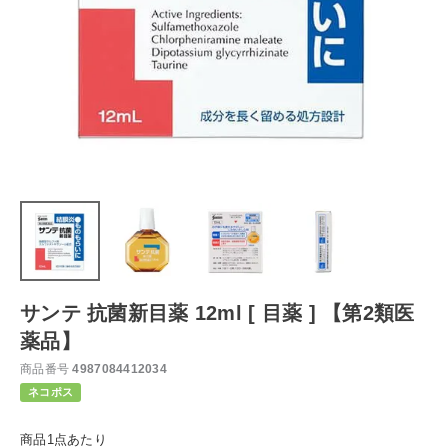
サンテ 抗菌新目薬 12ml [ 目薬 ] 【第2類医
薬品】
商品番号
4987084412034
ネコポス
商品1点あたり