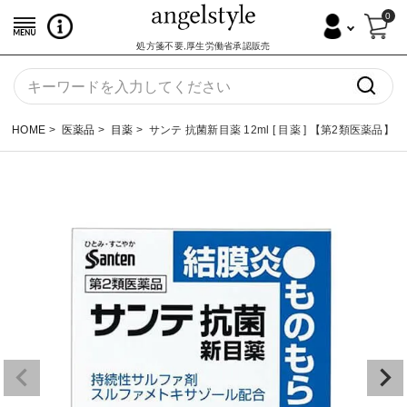
0
処方箋不要,厚生労働省承認販売
HOME
医薬品
目薬
サンテ 抗菌新目薬 12ml [ 目薬 ] 【第2類医薬品】