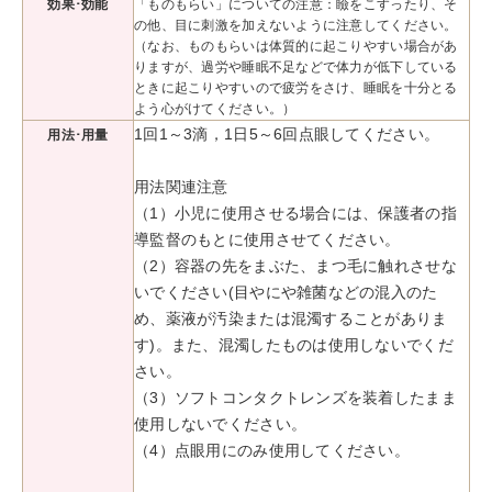
効果･効能
「ものもらい」についての注意：瞼をこすったり、そ
の他、目に刺激を加えないように注意してください。
（なお、ものもらいは体質的に起こりやすい場合があ
りますが、過労や睡眠不足などで体力が低下している
ときに起こりやすいので疲労をさけ、睡眠を十分とる
よう心がけてください。）
1回1～3滴，1日5～6回点眼してください。
用法･用量
用法関連注意
（1）小児に使用させる場合には、保護者の指
導監督のもとに使用させてください。
（2）容器の先をまぶた、まつ毛に触れさせな
いでください(目やにや雑菌などの混入のた
め、薬液が汚染または混濁することがありま
す)。また、混濁したものは使用しないでくだ
さい。
（3）ソフトコンタクトレンズを装着したまま
使用しないでください。
（4）点眼用にのみ使用してください。