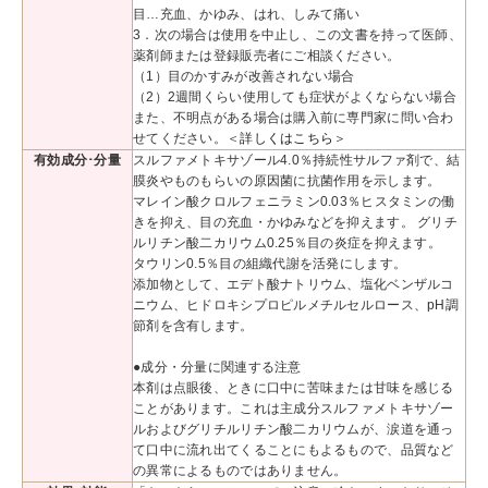
目…充血、かゆみ、はれ、しみて痛い
3．次の場合は使用を中止し、この文書を持って医師、
薬剤師または登録販売者にご相談ください。
（1）目のかすみが改善されない場合
（2）2週間くらい使用しても症状がよくならない場合
また、不明点がある場合は購入前に専門家に問い合わ
せてください。＜
詳しくはこちら
＞
有効成分･分量
スルファメトキサゾール4.0％持続性サルファ剤で、結
膜炎やものもらいの原因菌に抗菌作用を示します。
マレイン酸クロルフェニラミン0.03％ヒスタミンの働
きを抑え、目の充血・かゆみなどを抑えます。 グリチ
ルリチン酸二カリウム0.25％目の炎症を抑えます。
タウリン0.5％目の組織代謝を活発にします。
添加物として、エデト酸ナトリウム、塩化ベンザルコ
ニウム、ヒドロキシプロピルメチルセルロース、pH調
節剤を含有します。
●成分・分量に関連する注意
本剤は点眼後、ときに口中に苦味または甘味を感じる
ことがあります。これは主成分スルファメトキサゾー
ルおよびグリチルリチン酸二カリウムが、涙道を通っ
て口中に流れ出てくることにもよるもので、品質など
の異常によるものではありません。