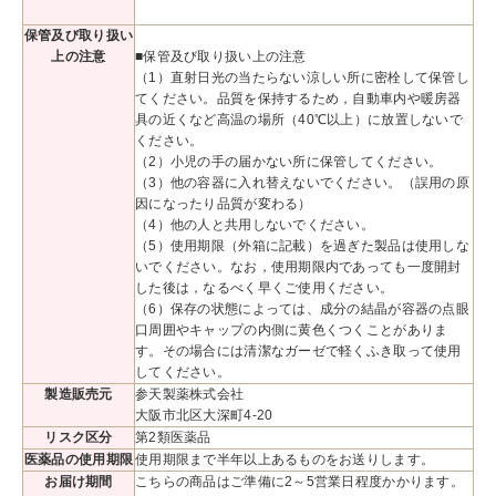
保管及び取り扱い
上の注意
■保管及び取り扱い上の注意
（1）直射日光の当たらない涼しい所に密栓して保管し
てください。品質を保持するため，自動車内や暖房器
具の近くなど高温の場所（40℃以上）に放置しないで
ください。
（2）小児の手の届かない所に保管してください。
（3）他の容器に入れ替えないでください。（誤用の原
因になったり品質が変わる）
（4）他の人と共用しないでください。
（5）使用期限（外箱に記載）を過ぎた製品は使用しな
いでください。なお，使用期限内であっても一度開封
した後は，なるべく早くご使用ください。
（6）保存の状態によっては、成分の結晶が容器の点眼
口周囲やキャップの内側に黄色くつくことがありま
す。その場合には清潔なガーゼで軽くふき取って使用
してください。
製造販売元
参天製薬株式会社
大阪市北区大深町4-20
リスク区分
第2類医薬品
医薬品の使用期限
使用期限まで半年以上あるものをお送りします。
お届け期間
こちらの商品はご準備に2～5営業日程度かかります。