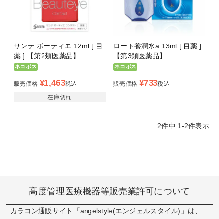
サンテ ボーティエ 12ml [ 目
ロート養潤水a 13ml [ 目薬 ]
薬 ] 【第2類医薬品】
【第3類医薬品】
ネコポス
ネコポス
¥
1,463
¥
733
販売価格
税込
販売価格
税込
在庫切れ
2
件中
1
-
2
件表示
高度管理医療機器等販売業許可について
カラコン通販サイト「angelstyle(エンジェルスタイル)」は、