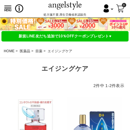
0
処方箋不要,厚生労働省承認販売
新規LINE友だち追加で10％OFFクーポンプレゼント♥
HOME
医薬品
目薬
エイジングケア
エイジングケア
2
件中
1
-
2
件表示