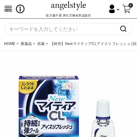
0
処方箋不要,厚生労働省承認販売
HOME
医薬品
目薬
【終売】NewマイティアCLアイスリフレッシュ [目薬