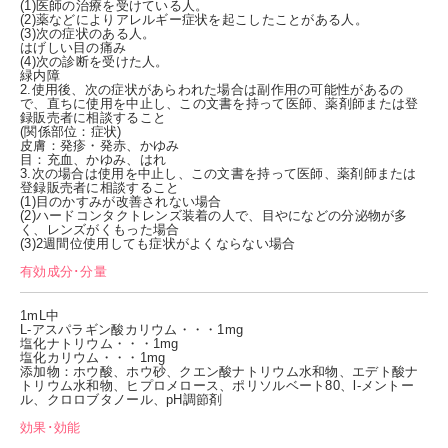
(1)医師の治療を受けている人。
(2)薬などによりアレルギー症状を起こしたことがある人。
(3)次の症状のある人。
はげしい目の痛み
(4)次の診断を受けた人。
緑内障
2.使用後、次の症状があらわれた場合は副作用の可能性があるの
で、直ちに使用を中止し、この文書を持って医師、薬剤師または登
録販売者に相談すること
(関係部位：症状)
皮膚：発疹・発赤、かゆみ
目：充血、かゆみ、はれ
3.次の場合は使用を中止し、この文書を持って医師、薬剤師または
登録販売者に相談すること
(1)目のかすみが改善されない場合
(2)ハードコンタクトレンズ装着の人で、目やになどの分泌物が多
く、レンズがくもった場合
(3)2週間位使用しても症状がよくならない場合
有効成分･分量
1mL中
L-アスパラギン酸カリウム・・・1mg
塩化ナトリウム・・・1mg
塩化カリウム・・・1mg
添加物：ホウ酸、ホウ砂、クエン酸ナトリウム水和物、エデト酸ナ
トリウム水和物、ヒプロメロース、ポリソルベート80、l-メントー
ル、クロロブタノール、pH調節剤
効果･効能