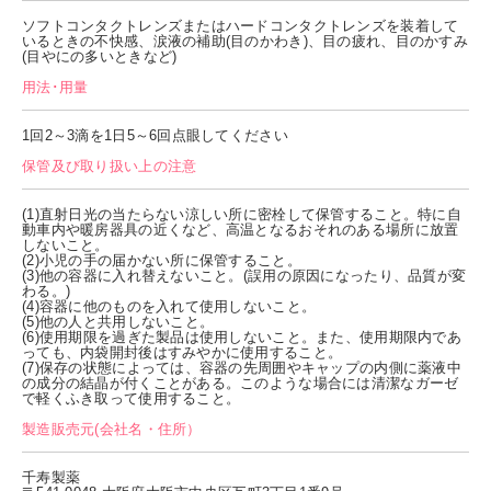
ソフトコンタクトレンズまたはハードコンタクトレンズを装着して
いるときの不快感、涙液の補助(目のかわき)、目の疲れ、目のかすみ
(目やにの多いときなど)
用法･用量
1回2～3滴を1日5～6回点眼してください
保管及び取り扱い上の注意
(1)直射日光の当たらない涼しい所に密栓して保管すること。特に自
動車内や暖房器具の近くなど、高温となるおそれのある場所に放置
しないこと。
(2)小児の手の届かない所に保管すること。
(3)他の容器に入れ替えないこと。(誤用の原因になったり、品質が変
わる。)
(4)容器に他のものを入れて使用しないこと。
(5)他の人と共用しないこと。
(6)使用期限を過ぎた製品は使用しないこと。また、使用期限内であ
っても、内袋開封後はすみやかに使用すること。
(7)保存の状態によっては、容器の先周囲やキャップの内側に薬液中
の成分の結晶が付くことがある。このような場合には清潔なガーゼ
で軽くふき取って使用すること。
製造販売元(会社名・住所）
千寿製薬