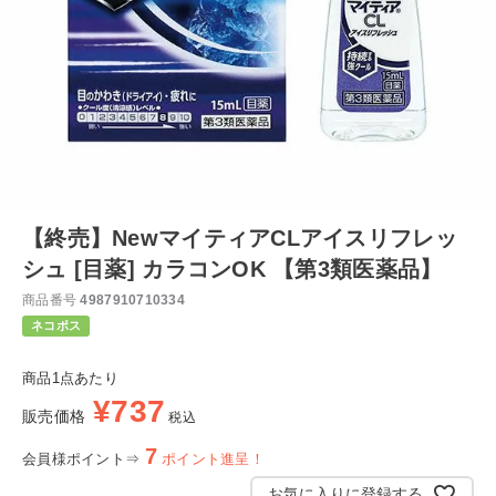
【終売】NewマイティアCLアイスリフレッ
シュ [目薬] カラコンOK 【第3類医薬品】
商品番号
4987910710334
ネコポス
商品1点あたり
¥
737
販売価格
税込
7
会員様ポイント⇒
ポイント進呈！
お気に入りに登録する