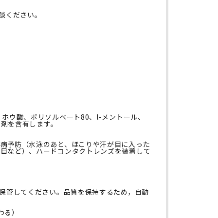
談ください。
ホウ酸、ポリソルベート80、l-メントール、
節剤を含有します。
病予防（水泳のあと、ほこりや汗が目に入った
雪目など）、ハードコンタクトレンズを装着して
て保管してください。品質を保持するため，自動
。
わる）