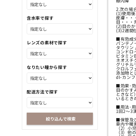
緑内障
2.次の
(1)使
皮膚・・
含水率で探す
目・・・
(2)目
(3)2
■有効成
レンズの素材で探す
パンテノール
タウリン /
コンドロイ
ビタミンB6
ネオスチグ
グリチルリ
なりたい瞳から探す
クロルフェ
添加物と
dl-カ
■効果･
目のかす
配送方法で探す
ときなど
いるとき
■用法･
1回2～3
絞り込んで検索
■保管及
車内や暖
（2）小
（3）他