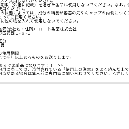
の人と共用しないでください。
用期限（外箱に記載）を過ぎた製品は使用しないでください。なお，
使用ください。
存の状態によっては，成分の結晶が容器の先やキャップの内側につく
とってご使用ください。
器に他の物を入れて使用しないでください。
売元(会社名・住所） ロート製薬株式会社
野区巽西１-８-１
区分
薬品
の使用期限
まで半年以上あるものをお送りします。
こちらは医薬品になります！！ >>
服用に際しては、添付されている『使用上の注意』をよく読んだ上
明点がある場合は購入前に専門家に問い合わせてください。＜
詳し