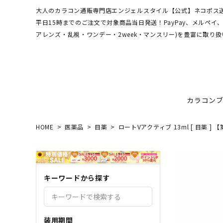
大人のカラコン通販専門店エンジェルスタイル【公式】ネコポス送
平日15時までのご注文で対象商品当日発送！PayPay、メルペ
アレンズ・乱視・ワンデー・2week・マンスリー)を豊富に取り扱
カラコン
HOME
医薬品
目薬
ロートVアクティブ 13ml [ 目薬 ] 
ワンデーアキュビュー
hamel
最短翌日お届け★当日発送
MEDI
送料無
エンジ
ディファインモイスト
3CE
乱視カラコン比較
REJU
ブルー
キーワードから探す
エバーカラーシリーズ
シーブ
その他ブランドはこちら
バレないカラコン
色素薄
レヴィアワンマンス
レヴィ
装用期間