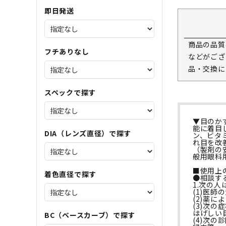
即日発送
商品の品質
フチありなし
などがござ
品・交換に
スペックで探す
▼目のか
能に着目
DIA（レンズ直径）で探す
ン、ビタ
れ目を改
（製剤の
般用眼科
■使用上
着色直径で探す
●相談す
1.次の
(1)医師
(2)薬
(3)次の
はげしい
BC（ベースカーブ）で探す
(4)次の