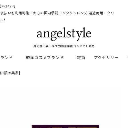
料272円
イ、後払いも利用可能！安心の国内承認コンタクトレンズ(遠近両用・クリ
い！
処方箋不要・厚生労働省承認コンタクト販売
ブランド
韓国コスメブランド
雑貨
アクセサリー
【第3類医薬品】
HEAL
料
フレッシュルックデイリー
CNP Laboratory
遠近両用
ェルアイズシリーズ
イルミネート
RAN
ライトカットカラコン
Dr.jart+
UVカットカラコン
リンク
キャンディーマジックシリー
い系カラコン
メンズカラコン特集
アワンデー
ネオサイトシリーズ