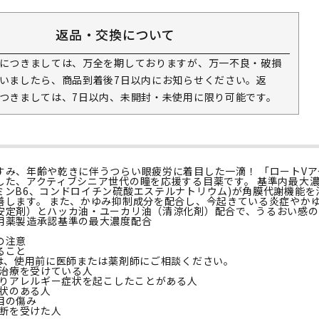
返品・交換について
につきましては、万全を期しておりますが、万一不良・破損
いましたら、商品到着後7日以内にお知らせください。返
つきましては、7日以内、未開封・未使用に限り可能です。
すみ、年齢や乾きに伴うつらい眼疲労に着目した一滴！ 「ロートVアク
した、アクティブシニア世代の瞳を応援する目薬です。 基準内最大濃度
ミンB6、コンドロイチン硫酸エステルナトリウム)が角膜代謝機能を
善します。 また、かゆみ抑制成分を配合し、今起きている炎症やか
安定剤）とハッカ油・ユーカリ油（清涼化剤）配合で、うるおい感のあ
用薬製造承認基準の最大濃度配合
の注意
ること
人は、使用前に医師または薬剤師にご相談ください。
の治療を受けている人
によりアレルギー症状を起こしたことがある人
症状のある人
目の傷み
診断を受けた人