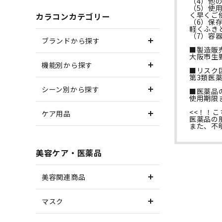
（4）他
（5）使
く早くご
カラコンカテゴリー
（6）保
軽くふき
（7）容
ブランドから探す
■製造販
大阪市生
機能別から探す
■リスク
第3類医
シーン別から探す
■医薬品
使用期限
<<！！
ケア用品
医薬品の
また、不
美容ケア・医薬品
美容関連商品
マスク