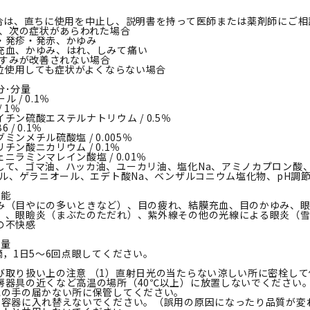
場合は、直ちに使用を中止し、説明書を持って医師または薬剤師にご相
用後、次の症状があらわれた場合
・発疹・発赤、かゆみ
充血、かゆみ、はれ、しみて痛い
のかすみが改善されない場合
週間位使用しても症状がよくならない場合
分･分量
 / 0.1％
 1％
チン硫酸エステルナトリウム / 0.5％
 / 0.1％
ミンメチル硫酸塩 / 0.005％
チン酸ニカリウム / 0.1％
ニラミンマレイン酸塩 / 0.01％
して、ゴマ油、ハッカ油、ユーカリ油、塩化Na、アミノカプロン酸、
ンフル、ゲラニオール、エデト酸Na、ベンザルコニウム塩化物、pH調
効能
み（目やにの多いときなど）、目の疲れ、結膜充血、目のかゆみ、眼
）、眼瞼炎（まぶたのただれ）、紫外線その他の光線による眼炎（
の不快感
用量
滴，1日5～6回点眼してください。
び取り扱い上の注意 （1）直射日光の当たらない涼しい所に密栓し
房器具の近くなど高温の場所（40℃以上）に放置しないでください
児の手の届かない所に保管してください。
の容器に入れ替えないでください。（誤用の原因になったり品質が変