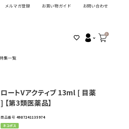
メルマガ登録
お買い物ガイド
お問い合わせ
0
特集一覧
BANANAL
30代人気カラコン
アイコフレＵＶＭ
ロートVアクティブ 13ml [ 目薬
] 【第3類医薬品】
VT
細フチカラコン
ズ
ピュアアイズワンデー
商品番号
4987241135974
ハロウィンカラコン特集
その他ブランドはこちら
ネコポス