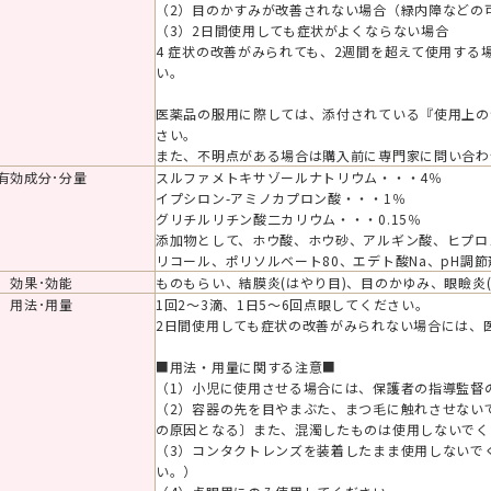
（2）目のかすみが改善されない場合（緑内障などの
（3）2日間使用しても症状がよくならない場合
4 症状の改善がみられても、2週間を超えて使用す
い。
医薬品の服用に際しては、添付されている『使用上の
さい。
また、不明点がある場合は購入前に専門家に問い合わ
有効成分･分量
スルファメトキサゾールナトリウム・・・4％
イプシロン-アミノカプロン酸・・・1％
グリチルリチン酸二カリウム・・・0.15％
添加物として、ホウ酸、ホウ砂、アルギン酸、ヒプロ
リコール、ポリソルベート80、エデト酸Na、pH調
効果･効能
ものもらい、結膜炎(はやり目)、目のかゆみ、眼瞼炎(
用法･用量
1回2～3滴、1日5～6回点眼してください。
2日間使用しても症状の改善がみられない場合には、
■用法・用量に関する注意■
（1）小児に使用させる場合には、保護者の指導監督
（2）容器の先を目やまぶた、まつ毛に触れさせない
の原因となる〕また、混濁したものは使用しないでく
（3）コンタクトレンズを装着したまま使用しないで
い。）