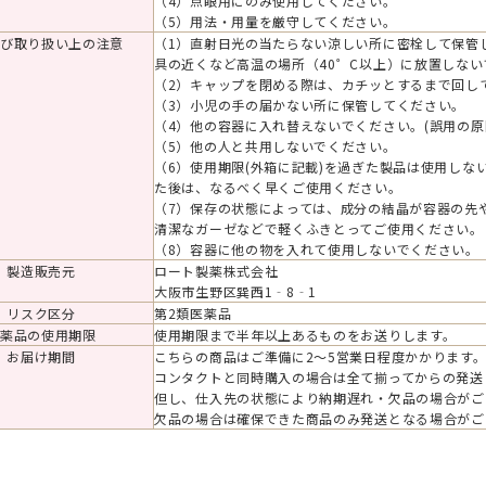
（4）点眼用にのみ使用してください。
（5）用法・用量を厳守してください。
び取り扱い上の注意
（1）直射日光の当たらない涼しい所に密栓して保管
具の近くなど高温の場所（40゜C以上）に放置しな
（2）キャップを閉める際は、カチッとするまで回し
（3）小児の手の届かない所に保管してください。
（4）他の容器に入れ替えないでください。(誤用の原
（5）他の人と共用しないでください。
（6）使用期限(外箱に記載)を過ぎた製品は使用し
た後は、なるべく早くご使用ください。
（7）保存の状態によっては、成分の結晶が容器の先
清潔なガーゼなどで軽くふきとってご使用ください。
（8）容器に他の物を入れて使用しないでください。
製造販売元
ロート製薬株式会社
大阪市生野区巽西1‐8‐1
リスク区分
第2類医薬品
薬品の使用期限
使用期限まで半年以上あるものをお送りします。
お届け期間
こちらの商品はご準備に2～5営業日程度かかります
コンタクトと同時購入の場合は全て揃ってからの発送
但し、仕入先の状態により納期遅れ・欠品の場合がご
欠品の場合は確保できた商品のみ発送となる場合がご