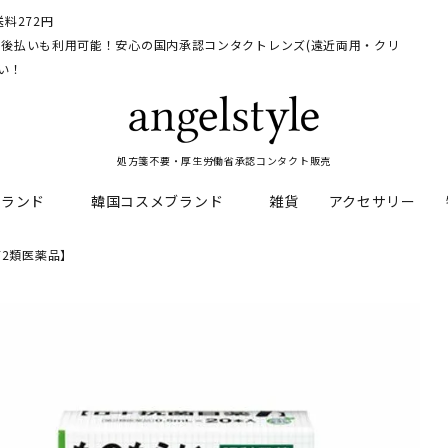
料272円
イ、後払いも利用可能！安心の国内承認コンタクトレンズ(遠近両用・クリ
い！
処方箋不要・厚生労働省承認コンタクト販売
ブランド
韓国コスメブランド
雑貨
アクセサリー
【第2類医薬品】
HEAL
料
フレッシュルックデイリー
CNP Laboratory
遠近両用
ェルアイズシリーズ
イルミネート
RAN
ライトカットカラコン
Dr.jart+
UVカットカラコン
リンク
キャンディーマジックシリー
い系カラコン
メンズカラコン特集
アワンデー
ネオサイトシリーズ