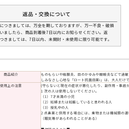
返品・交換について
につきましては、万全を期しておりますが、万一不良・破損
いましたら、商品到着後7日以内にお知らせください。返
つきましては、7日以内、未開封・未使用に限り可能です。
商品紹介
ものもらいや結膜炎、目のかゆみや眼瞼炎などで過敏
しみなさし心地な「ロート抗菌目薬i」は、大人だけ
使用上の注意
(守らないと現在の症状が悪化したり、副作用・事故が
1 次の人は使用しないでください。
（1）7才未満の小児
（2）妊婦または妊娠していると思われる人
（3）授乳中の人
2 点鼻薬と併用する場合には、乗物または機械類の
（眠気等があらわれることがある）