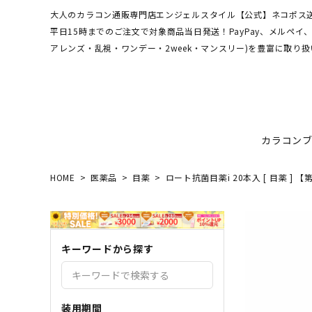
大人のカラコン通販専門店エンジェルスタイル【公式】ネコポス送
平日15時までのご注文で対象商品当日発送！PayPay、メルペ
アレンズ・乱視・ワンデー・2week・マンスリー)を豊富に取り扱
カラコン
HOME
医薬品
目薬
ロート抗菌目薬i 20本入 [ 目薬 ] 
ワンデーアキュビュー
hamel
最短翌日お届け★当日発送
MEDI
送料無
エンジ
ディファインモイスト
3CE
乱視カラコン比較
REJU
ブルー
キーワードから探す
エバーカラーシリーズ
シーブ
その他ブランドはこちら
バレないカラコン
色素薄
レヴィアワンマンス
レヴィ
装用期間