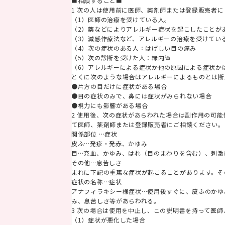
■相談すること■
1 次の人は使用前に医師、薬剤師または登録販売者
（1）医師の治療を受けている人。
（2）薬などによりアレルギー症状を起こしたことが
（3）減感作療法など、アレルギーの治療を受けてい
（4）次の症状のある人：はげしい目の痛み
（5）次の診断を受けた人：緑内障
（6）アレルギーによる症状か他の原因による症状か
とくに次のような場合はアレルギーによるものとは断
●片方の目だけに症状がある場合
●目の症状のみで、鼻には症状がみられない場合
●視力にも影響がある場合
2 使用後、次の症状があらわれた場合は副作用の可
て医師、薬剤師または登録販売者にご相談ください。
関係部位 …症状
皮ふ…発疹・発赤、かゆみ
目…充血、かゆみ、はれ（目のまわりを含む）、刺激
その他…息苦しさ
まれに下記の重篤な症状が起こることがあります。そ
症状の名称…症状
アナフィラキシー様症状…使用後すぐに、皮ふのかゆ
み、息苦しさ等があらわれる。
3 次の場合は使用を中止し、この説明書を持って医
（1）症状が悪化した場合