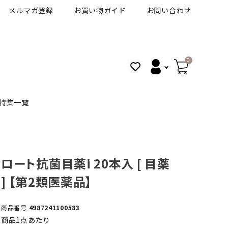
メルマガ登録
お買い物ガイド
お問い合わせ
0
特集一覧
BANANAL
30代人気カラコン
アイコフレＵＶＭ
ロート抗菌目薬i 20本入 [ 目薬
] 【第2類医薬品】
VT
細フチカラコン
ズ
ピュアアイズワンデー
商品番号
4987241100583
ハロウィンカラコン特集
商品1点あたり
その他ブランドはこちら