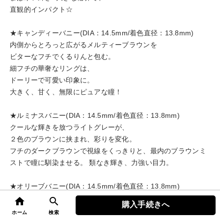
直観的インパクト☆
★キャンディーバニー(DIA：14.5mm/着色直径：13.8mm)
内側からとろっと広がるメルティーブラウンを
ビターなフチでくるりんと包む。
細フチの華奢なリングは、
ドーリーで可愛い印象に。
大きく、甘く、無限にピュアな瞳！
★ルミナスバニー(DIA：14.5mm/着色直径：13.8mm)
クールな輝きを放つライトグレーが、
２色のブラウンに挟まれ、彩りを変化。
フチのダークブラウンで視線をくっきりと、最内のブラウンミ
ストで瞳に馴染ませる。 類なき輝き、力強い目力。
★オリーブバニー(DIA：14.5mm/着色直径：13.8mm)
じんわりと瞳に馴染む、薄づきの色。
home
search
購入手続きへ
top
まるでベールを被るように、
ホーム
検索