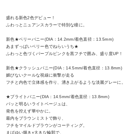
盛れる新色2色デビュー！
ふわっとニュアンスカラーで特別な瞳に。
新色★ベリーバニー(DIA：14.2mm/着色直径：13.5mm)
あまずっぱいベリー色でねらいうち★
ふわっと色づくパープルピンクを黒フチで囲み、盛り度UP！
新色★クラッシュバニー(DIA：14.5mm/着色直径：13.8mm)
媚びないクールな視線に衝撃が走る
フチと内色で立体感を作り、湧き上がるような淡麗グレーに。
★ブライトバニー(DIA：14.5mm/着色直径：13.8mm)
パッと明るいライトベージュは、
発色を控えず華やかに。
最内をブラウンミストで飾り、
フチをマイルドブラウンがコーティング。
まばゆい輝き×大きな輪郭で、