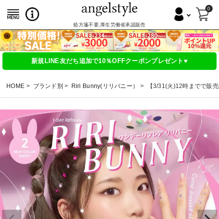
0
処方箋不要,厚生労働省承認販売
新規LINE友だち追加で10％OFFクーポンプレゼント♥
HOME
ブランド別
Riri Bunny(リリバニー）
【3/31(火)12時までで販売