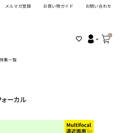
メルマガ登録
お買い物ガイド
お問い合わせ
0
特集一覧
BANANAL
30代人気カラコン
アイコフレＵＶＭ
フォーカル
VT
細フチカラコン
ズ
ピュアアイズワンデー
ハロウィンカラコン特集
その他ブランドはこちら