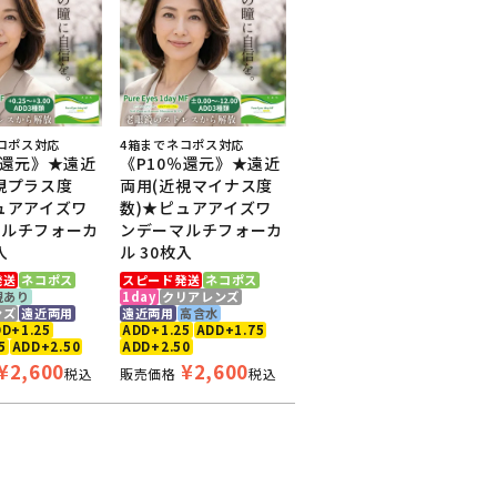
コポス対応
4箱までネコポス対応
％還元》★遠近
《P10％還元》★遠近
視プラス度
両用(近視マイナス度
ュアアイズワ
数)★ピュアアイズワ
マルチフォーカ
ンデーマルチフォーカ
入
ル 30枚入
発送
ネコポス
スピード発送
ネコポス
視あり
1day
クリアレンズ
ンズ
遠近両用
遠近両用
高含水
D+1.25
ADD+1.25
ADD+1.75
5
ADD+2.50
ADD+2.50
¥
2,600
¥
2,600
税込
販売価格
税込