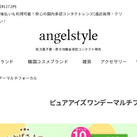
料272円
イ、後払いも利用可能！安心の国内承認コンタクトレンズ(遠近両用・クリ
い！
処方箋不要・厚生労働省承認コンタクト販売
ブランド
韓国コスメブランド
雑貨
アクセサリー
デーマルチフォーカル
HEAL
料
フレッシュルックデイリー
CNP Laboratory
遠近両用
ェルアイズシリーズ
イルミネート
ピュアアイズワンデーマルチ
RAN
ライトカットカラコン
Dr.jart+
UVカットカラコン
リンク
キャンディーマジックシリー
い系カラコン
メンズカラコン特集
アワンデー
ネオサイトシリーズ