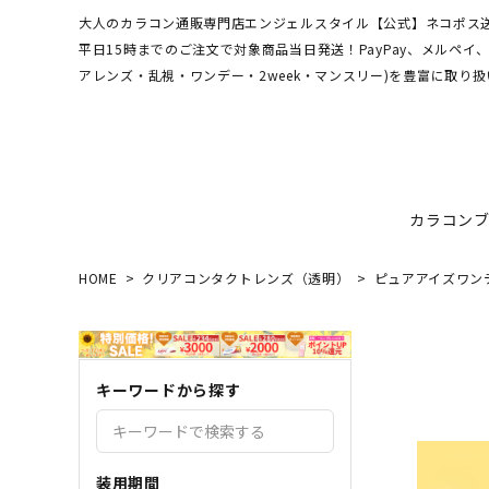
大人のカラコン通販専門店エンジェルスタイル【公式】ネコポス送
平日15時までのご注文で対象商品当日発送！PayPay、メルペ
アレンズ・乱視・ワンデー・2week・マンスリー)を豊富に取り扱
カラコン
HOME
クリアコンタクトレンズ（透明）
ピュアアイズワン
ワンデーアキュビュー
hamel
最短翌日お届け★当日発送
MEDI
送料無
エンジ
ディファインモイスト
3CE
乱視カラコン比較
REJU
ブルー
キーワードから探す
エバーカラーシリーズ
シーブ
その他ブランドはこちら
バレないカラコン
色素薄
レヴィアワンマンス
レヴィ
装用期間