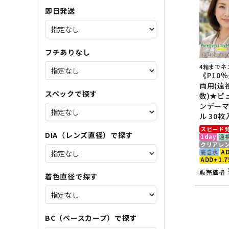
即日発送
フチありなし
4箱までネ
《P10
両用(遠
スペックで探す
数)★ピ
ンデー
ル 30枚
スピード
DIA（レンズ直径）で探す
1day
遠
クリアレ
高含水
AD
ADD+1.7
販売価格
着色直径で探す
BC（ベースカーブ）で探す