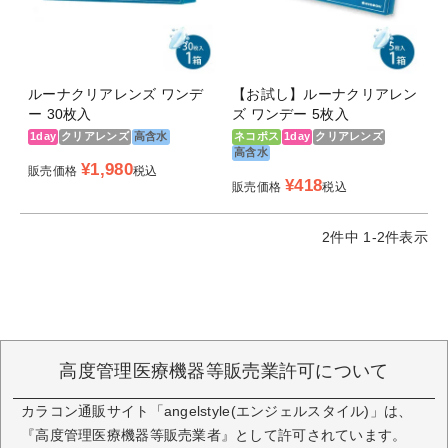
ルーナクリアレンズ ワンデ
【お試し】ルーナクリアレン
ー 30枚入
ズ ワンデー 5枚入
1day
クリアレンズ
高含水
ネコポス
1day
クリアレンズ
高含水
¥
1,980
販売価格
税込
¥
418
販売価格
税込
2
件中
1
-
2
件表示
高度管理医療機器等販売業許可について
カラコン通販サイト「angelstyle(エンジェルスタイル)」は、
『高度管理医療機器等販売業者』として許可されています。