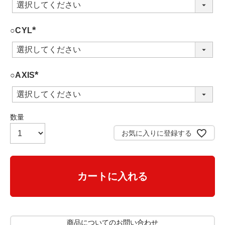
必
須
)
○CYL
(
必
須
)
○AXIS
(
必
須
)
お気に入りに登録する
カートに入れる
商品についてのお問い合わせ