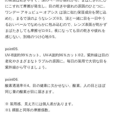
にこすれて摩擦が発生し、目の乾きや疲れの原因のひとつに。
ワンデー アキュビュー オアシス は涙に似た保湿成分を閉じ込
めた、まるで涙のようなレンズ※3。涙と一緒に目を一日中う
るおいベールでなめらかに包み込むので、レンズ表面が乾かず
まばたきしても摩擦ゼロ※1。夜になっても目の乾きや疲れを
感じない、別格のつけ心地※5。
point05.
UV-B波約99％カット。UV-A波約96％カット※2。紫外線は目の
老化やさまざまなトラブルの原因に。毎日の装用で大切な目を
紫外線から守りましょう。
point06.
酸素透過率※4。目の健康に欠かせない、酸素。人の目とほぼ
同じ量の酸素が目に届きます。
※ 装用感、見え方には個人差があります。
※1 裸眼と同等の摩擦係数。