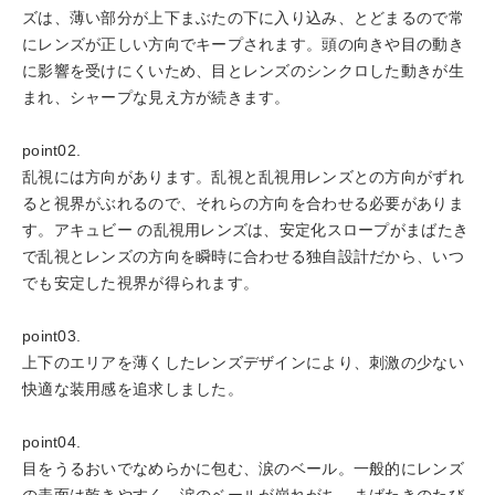
ズは、薄い部分が上下まぶたの下に入り込み、とどまるので常
にレンズが正しい方向でキープされます。頭の向きや目の動き
に影響を受けにくいため、目とレンズのシンクロした動きが生
まれ、シャープな見え方が続きます。
point02.
乱視には方向があります。乱視と乱視用レンズとの方向がずれ
ると視界がぶれるので、それらの方向を合わせる必要がありま
す。アキュビー️ の乱視用レンズは、安定化スロープがまばたき
で乱視とレンズの方向を瞬時に合わせる独自設計だから、いつ
でも安定した視界が得られます。
point03.
上下のエリアを薄くしたレンズデザインにより、刺激の少ない
快適な装用感を追求しました。
point04.
目をうるおいでなめらかに包む、涙のベール。一般的にレンズ
の表面は乾きやすく、涙のベールが崩れがち。まばたきのたび