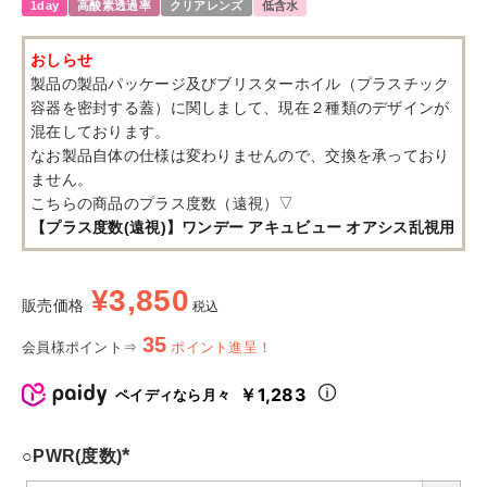
1day
高酸素透過率
クリアレンズ
低含水
おしらせ
製品の製品パッケージ及びブリスターホイル（プラスチック
容器を密封する蓋）に関しまして、現在２種類のデザインが
混在しております。
なお製品自体の仕様は変わりませんので、交換を承っており
ません。
こちらの商品のプラス度数（遠視）▽
【プラス度数(遠視)】ワンデー アキュビュー オアシス乱視用
¥
3,850
販売価格
税込
35
会員様ポイント⇒
ポイント進呈！
￥1,283
ペイディなら月々
○PWR(度数)
(