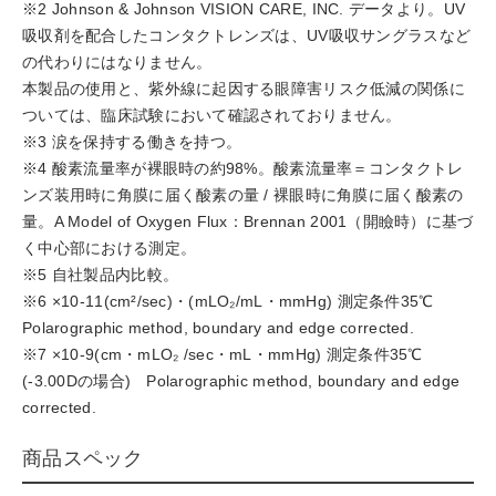
※2 Johnson & Johnson VISION CARE, INC. データより。UV
吸収剤を配合したコンタクトレンズは、UV吸収サングラスなど
の代わりにはなりません。
本製品の使用と、紫外線に起因する眼障害リスク低減の関係に
ついては、臨床試験において確認されておりません。
※3 涙を保持する働きを持つ。
※4 酸素流量率が裸眼時の約98%。酸素流量率＝コンタクトレ
ンズ装用時に角膜に届く酸素の量 / 裸眼時に角膜に届く酸素の
量。A Model of Oxygen Flux：Brennan 2001（開瞼時）に基づ
く中心部における測定。
※5 自社製品内比較。
※6 ×10-11(cm²/sec)・(mLO₂/mL・mmHg) 測定条件35℃
Polarographic method, boundary and edge corrected.
※7 ×10-9(cm・mLO₂ /sec・mL・mmHg) 測定条件35℃
(-3.00Dの場合) Polarographic method, boundary and edge
corrected.
商品スペック