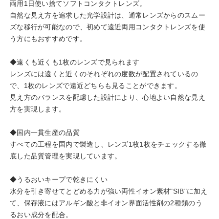
両用1日使い捨てソフトコンタクトレンズ。
自然な見え方を追求した光学設計は、通常レンズからのスムー
ズな移行が可能なので、初めて遠近両用コンタクトレンズを使
う方にもおすすめです。
◆遠くも近くも1枚のレンズで見られます
レンズには遠くと近くのそれぞれの度数が配置されているの
で、1枚のレンズで遠近どちらも見ることができます。
見え方のバランスを配慮した設計により、心地よい自然な見え
方を実現します。
◆国内一貫生産の品質
すべての工程を国内で製造し、レンズ1枚1枚をチェックする徹
底した品質管理を実現しています。
◆うるおいキープで乾きにくい
水分を引き寄せてとどめる力が強い両性イオン素材"SIB"に加え
て、保存液にはアルギン酸と非イオン界面活性剤の2種類のう
るおい成分を配合。