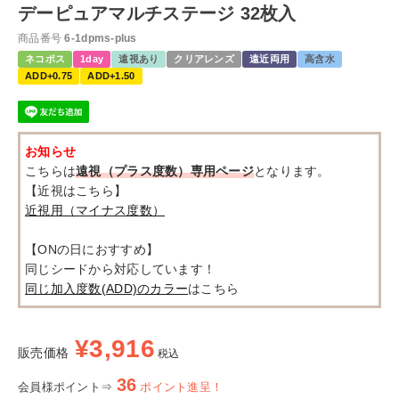
デーピュアマルチステージ 32枚入
商品番号
6-1dpms-plus
ネコポス
1day
遠視あり
クリアレンズ
遠近両用
高含水
ADD+0.75
ADD+1.50
お知らせ
こちらは
遠視（プラス度数）専用ページ
となります。
【近視はこちら】
近視用（マイナス度数）
【ONの日におすすめ】
同じシードから対応しています！
同じ加入度数(ADD)のカラー
はこちら
¥
3,916
販売価格
税込
36
会員様ポイント⇒
ポイント進呈！