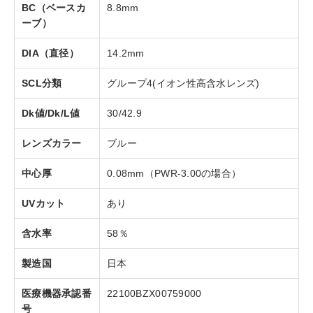
BC（ベースカ
8.8mm
ーブ）
DIA（直径）
14.2mm
SCL分類
グループ4(イオン性高含水レンズ)
Dk値/Dk/L値
30/42.9
レンズカラー
ブルー
中心厚
0.08mm（PWR-3.00の場合）
UVカット
あり
含水率
58％
製造国
日本
医療機器承認番
22100BZX00759000
号