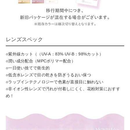
レンズスペック
○紫外線カット（（UV-A：83% UV-B：98%カット）
○潤い成分配合（MPCポリマー配合）
○一日使い捨てで衛生的
○低含水レンズで目の乾きを防ぎうるおい保つ
○ラップインテクノロジーで色素が直接目に触れない
○非イオン性レンズで汚れが付着しにくく、花粉対策におすす
め！