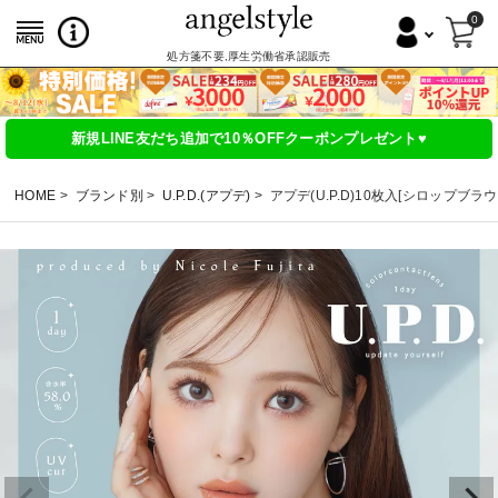
0
処方箋不要,厚生労働省承認販売
新規LINE友だち追加で10％OFFクーポンプレゼント♥
HOME
ブランド別
U.P.D.(アプデ)
アプデ(U.P.D)10枚入[シロップブラウ