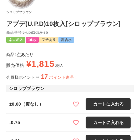
シロップブラウン
アプデ(U.P.D)10枚入[シロップブラウン]
商品番号
5-upd1day-sb
ネコポス
1day
フチあり
高含水
商品1点あたり
¥
1,815
販売価格
税込
17
会員様ポイント⇒
ポイント進呈！
シロップブラウン
±0.00（度なし）
カートに入れる
-0.75
カートに入れる