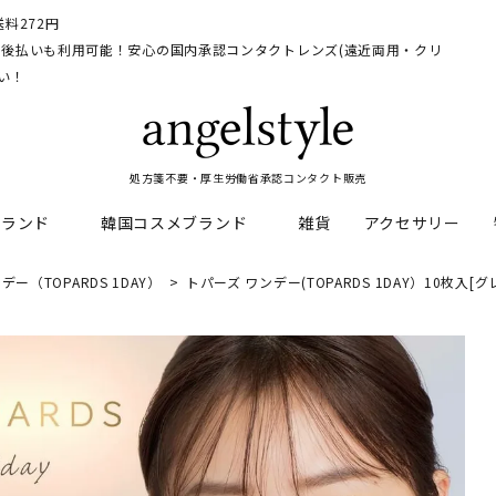
料272円
イ、後払いも利用可能！安心の国内承認コンタクトレンズ(遠近両用・クリ
い！
処方箋不要・厚生労働省承認コンタクト販売
ブランド
韓国コスメブランド
雑貨
アクセサリー
デー（TOPARDS 1DAY）
トパーズ ワンデー(TOPARDS 1DAY）10枚入[
HEAL
料
フレッシュルックデイリー
CNP Laboratory
遠近両用
ェルアイズシリーズ
イルミネート
RAN
ライトカットカラコン
Dr.jart+
UVカットカラコン
リンク
キャンディーマジックシリー
い系カラコン
メンズカラコン特集
アワンデー
ネオサイトシリーズ