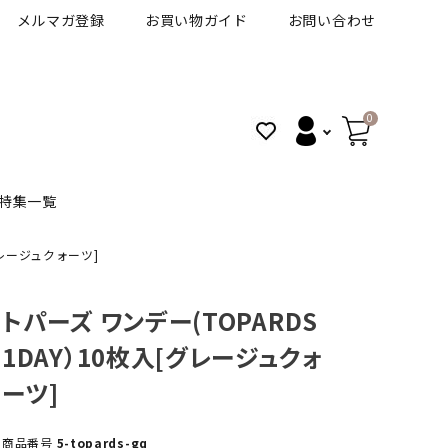
メルマガ登録
お買い物ガイド
お問い合わせ
0
特集一覧
グレージュクォーツ]
BANANAL
30代人気カラコン
アイコフレＵＶＭ
トパーズ ワンデー(TOPARDS
1DAY）10枚入[グレージュクォ
VT
細フチカラコン
ズ
ピュアアイズワンデー
ーツ]
ハロウィンカラコン特集
その他ブランドはこちら
商品番号
5-topards-gq