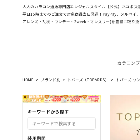
大人のカラコン通販専門店エンジェルスタイル【公式】ネコポス送
平日15時までのご注文で対象商品当日発送！PayPay、メルペ
アレンズ・乱視・ワンデー・2week・マンスリー)を豊富に取り扱
カラコン
HOME
ブランド別
トパーズ（TOPARDS）
トパーズ ワン
ワンデーアキュビュー
hamel
最短翌日お届け★当日発送
MEDI
送料無
エンジ
ディファインモイスト
3CE
乱視カラコン比較
REJU
ブルー
キーワードから探す
エバーカラーシリーズ
シーブ
その他ブランドはこちら
バレないカラコン
色素薄
レヴィアワンマンス
レヴィ
装用期間