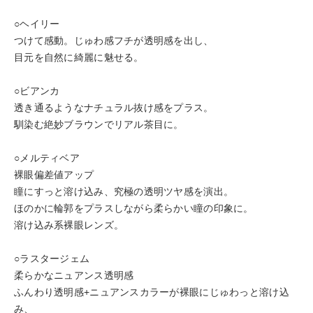
○ヘイリー
つけて感動。じゅわ感フチが透明感を出し、
目元を自然に綺麗に魅せる。
○ビアンカ
透き通るようなナチュラル抜け感をプラス。
馴染む絶妙ブラウンでリアル茶目に。
○メルティベア
裸眼偏差値アップ
瞳にすっと溶け込み、究極の透明ツヤ感を演出。
ほのかに輪郭をプラスしながら柔らかい瞳の印象に。
溶け込み系裸眼レンズ。
○ラスタージェム
柔らかなニュアンス透明感
ふんわり透明感+ニュアンスカラーが裸眼にじゅわっと溶け込
み、