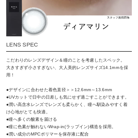
LENS SPEC
こだわりのレンズデザイン＆瞳のことを考慮したスペック。
大きすぎず小さすぎない、大人美的レンズサイズ14.1mmを採
用！
●デザインに合わせた着色直径＞＞12.6mm～13.6mm
●UVカットで日中の日差しも気にせず過ごすことができます。
●潤い高含水レンズでレンズも柔らかく、瞳へ馴染みやすく着
け心地がとても快適。
●瞳へ多くの酸素を届ける
●瞳に色素が触れないWrap-in(ラップイン)構造を採用。
●潤い成分のMPCポリマーを保存液に配合