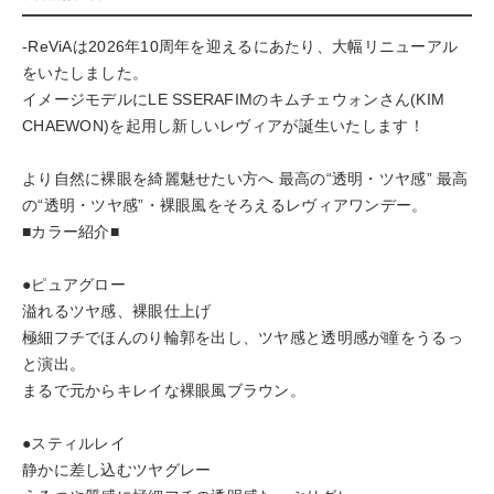
-ReViAは2026年10周年を迎えるにあたり、大幅リニューアル
をいたしました。
イメージモデルにLE SSERAFIMのキムチェウォンさん(KIM
CHAEWON)を起用し新しいレヴィアが誕生いたします！
より自然に裸眼を綺麗魅せたい方へ 最高の“透明・ツヤ感” 最高
の“透明・ツヤ感”・裸眼風をそろえるレヴィアワンデー。
■カラー紹介■
●ピュアグロー
溢れるツヤ感、裸眼仕上げ
極細フチでほんのり輪郭を出し、ツヤ感と透明感が瞳をうるっ
と演出。
まるで元からキレイな裸眼風ブラウン。
●スティルレイ
静かに差し込むツヤグレー