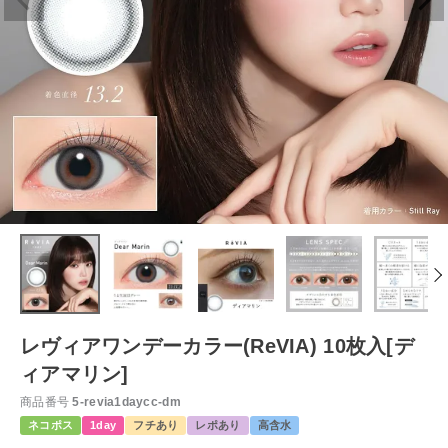
レヴィアワンデーカラー(ReVIA) 10枚入[デ
ィアマリン]
商品番号
5-revia1daycc-dm
ネコポス
1day
フチあり
レポあり
高含水