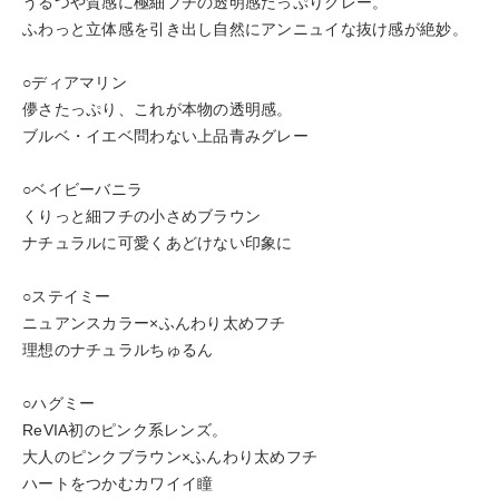
うるつや質感に極細フチの透明感たっぷりグレー。
ふわっと立体感を引き出し自然にアンニュイな抜け感が絶妙。
○ディアマリン
儚さたっぷり、これが本物の透明感。
ブルベ・イエベ問わない上品青みグレー
○ベイビーバニラ
くりっと細フチの小さめブラウン
ナチュラルに可愛くあどけない印象に
○ステイミー
ニュアンスカラー×ふんわり太めフチ
理想のナチュラルちゅるん
○ハグミー
ReVIA初のピンク系レンズ。
大人のピンクブラウン×ふんわり太めフチ
ハートをつかむカワイイ瞳