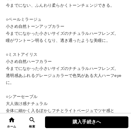
今までにない、ふんわり柔らかくトーンチェンジできる。
○ペールミラージュ
小さめ自然トーンアップカラー
今までになかった小さいサイズのナチュラルハーフレンズ。
瞳がワントーン明るくなり、透き通ったような美瞳に。
○ミストアイリス
小さめ自然ハーフカラー
今までになかった小さいサイズのナチュラルハーフレンズ。
透明感あふれるグレージュカラーで色気がある大人ハーフeye
に。
○シアーセーブル
大人抜け感ナチュラル
全体に細かく入るぼかしフチとライトベージュでツヤ感と
立体感を与え、こっそり大きく綺麗に魅せる。
home
search
購入手続きへ
top
ホーム
検索