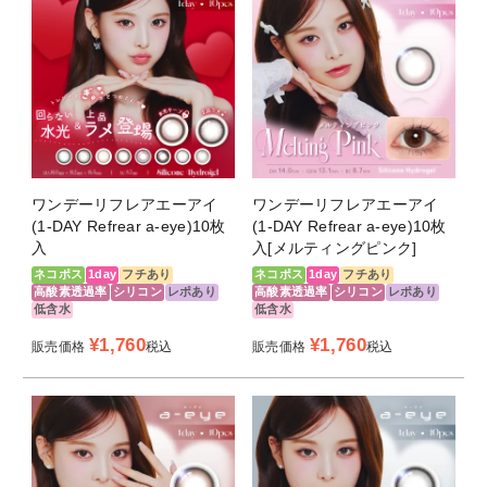
商品名
1-DAY Refrear a-eye( ワンデーリフレ
ア エーアイ )
販売名
ワンデーリフレア シリコーン
タイプ
1日使い捨て
枚数
1箱10枚入り
ワンデーリフレアエーアイ
ワンデーリフレアエーアイ
度数
±0.00
(1-DAY Refrear a-eye)10枚
(1-DAY Refrear a-eye)10枚
-0.75D～-6.00D（0.25step）
入
入[メルティングピンク]
-6.50D～-8.00D（0.50step）
ネコポス
1day
フチあり
ネコポス
1day
フチあり
高酸素透過率
シリコン
レポあり
高酸素透過率
シリコン
レポあり
低含水
低含水
BC（ベースカ
8.7mm
ーブ）
¥
1,760
¥
1,760
販売価格
税込
販売価格
税込
DIA（直径）
14.0mm
14.2mm
14.5mm
着色直径
12.7mm