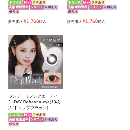
ネコポス
1day
フチあり
ネコポス
1day
フチあり
高酸素透過率
シリコン
レポあり
高酸素透過率
シリコン
レポあり
低含水
低含水
¥
1,760
¥
1,760
販売価格
税込
販売価格
税込
ワンデーリフレアエーアイ
(1-DAY Refrear a-eye)10枚
入[ドリップブラック]
ネコポス
1day
フチあり
高酸素透過率
シリコン
レポあり
低含水