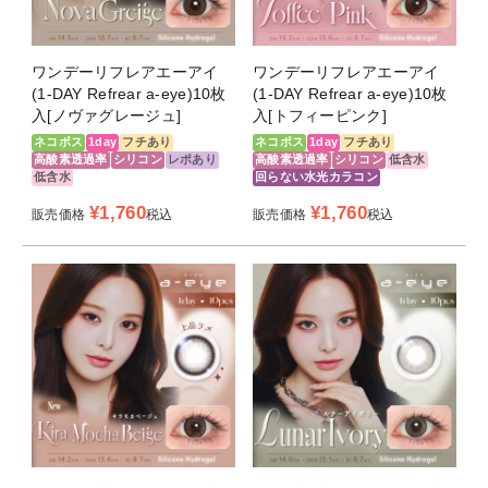
医療機器承認
30200BZX00117000
番号
ワンデーリフレアエーアイ
ワンデーリフレアエーアイ
(1-DAY Refrear a-eye)10枚
(1-DAY Refrear a-eye)10枚
製造国
マレーシア
入[ノヴァグレージュ]
入[トフィーピンク]
製造販売元
フロムアイズ株式会社
ネコポス
1day
フチあり
ネコポス
1day
フチあり
高酸素透過率
シリコン
レポあり
高酸素透過率
シリコン
低含水
低含水
回らない水光カラコン
製造業者
Visco Technology Sdn.Bhd.
¥
1,760
¥
1,760
販売価格
税込
販売価格
税込
納期目安
1～3日営業日発送可能（土日祝除く）