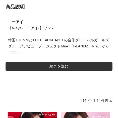
商品説明
エーアイ
【a-eye-エーアイ-】ワンデー
韓国CJENMとTHEBLACKLABELの合作グローバルガールズ
グループデビュープロジェクトMnet「I-LAND2：N/a」から
デビュー。
izuna(イズナ)のバン・ジミンがイメージモデルに就任！
『a-eye』は親しみやすさと自分らしさを表現しつつ、
憧れや夢に向かって自分の理想を追求しながら、
新しい可能性に突き進む姿を重ねて表現。
なじむ甘系、あざと甘い系ではなく、
辛さやカッコよさの中に甘さがある韓国テイスト。
11
件中
1
-
11
件表示
商品スペック