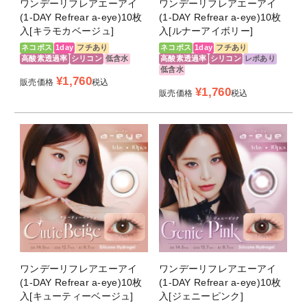
ワンデーリフレアエーアイ
ワンデーリフレアエーアイ
(1-DAY Refrear a-eye)10枚
(1-DAY Refrear a-eye)10枚
入[キラモカベージュ]
入[ルナーアイボリー]
ネコポス
1day
フチあり
ネコポス
1day
フチあり
高酸素透過率
シリコン
低含水
高酸素透過率
シリコン
レポあり
低含水
¥
1,760
販売価格
税込
¥
1,760
販売価格
税込
ワンデーリフレアエーアイ
ワンデーリフレアエーアイ
(1-DAY Refrear a-eye)10枚
(1-DAY Refrear a-eye)10枚
入[キューティーベージュ]
入[ジェニーピンク]