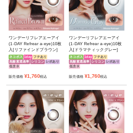
13.0mm
13.1mm
13.3mm
13.6mm
13.7mm
ワンデーリフレアエーアイ
ワンデーリフレアエーアイ
UVカット / 保
有（UV-A約70%カット、UV-B約95%
(1-DAY Refrear a-eye)10枚
(1-DAY Refrear a-eye)10枚
入[リファインドブラウン]
入[ドラマティックグレー]
湿成分
カット） / 有
ネコポス
1day
フチあり
ネコポス
1day
フチあり
高酸素透過率
シリコン
レポあり
高酸素透過率
シリコン
レポあり
含水率
47％
低含水
低含水
Dk/L 酸素透
187
¥
1,760
¥
1,760
販売価格
税込
販売価格
税込
過率
Dk値 酸素透
140
過係数
製法
サンドイッチ構造
レンズ素材
シリコンハイドロゲル素材