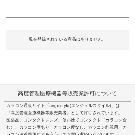
の瞳に
【DIA14.2㎜／着色直径13.5㎜／2トーン】
ふわふわカプチーノ
ぽんわりフチ×ふわブラウン
現在登録されている商品はありません。
…フチふんわりシフォンブラウンレンズで優し気な瞳に
【 DIA14.5㎜／着色直径13.7㎜／2トーン 】
きゅるきゅるダークモカ
溶け込みグラデ×きゅるんブラック
…くっきり暗めカラーレンズでお人形さんみたいにくっきり
とした瞳に
【 DIA14.5㎜／着色直径13.8㎜／2トーン】
高度管理医療機器等販売業許可について
ぷるるんソーダフロート
カラコン通販サイト「angelstyle(エンジェルスタイル)」は、
うるうる質感×透明感ブルー
『高度管理医療機器等販売業者』として許可されています。
…うるうる透明感ブルーグレーレンズでクールビューティー
医薬品、コンタクトレンズ、使い捨てコンタクト（カラコン含
な瞳に
む）、カラコン度あり、カラコン度なし、カラコン乱視用、カ
【 DIA14.2㎜／着色直径13.2㎜／3トーン 】
ラコン遠近両用などを安心してお買い求めいただけます。