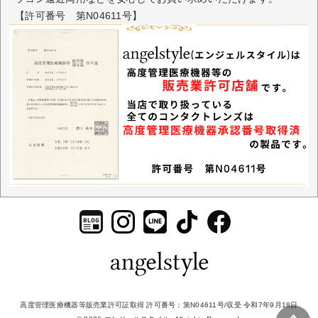
【許可番号 第N04611号】
商品スペック
商品名
PUUUUCHU(プーチュ)
販売名
ワンデーツッティアルファ
タイプ
1日使い捨て
枚数
1箱10枚入り
度数
±0.00
-0.50～-6.00（0.25Dステップ）
-6.50～-10.00（0.50Dステップ）
BC（ベースカ
8.6mm
ーブ）
高度管理医療機器等販売業許可証取得 許可番号：第N04611号/収受 令和7年9月18日
DIA（直径）
14.2mm/14.5mm