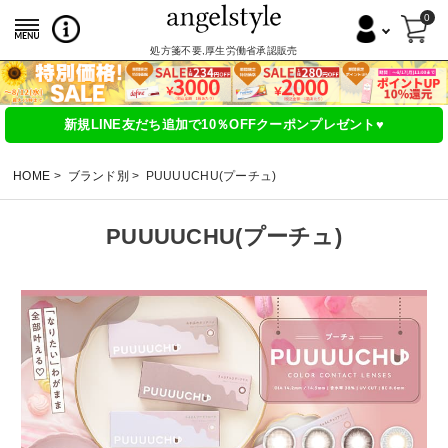
0
処方箋不要,厚生労働省承認販売
新規LINE友だち追加で10％OFFクーポンプレゼント♥
HOME
ブランド別
PUUUUCHU(プーチュ)
PUUUUCHU(プーチュ)