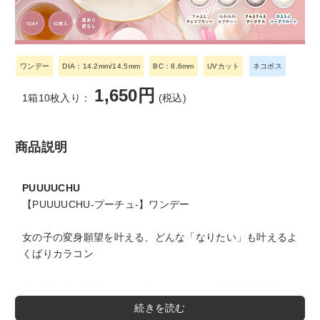
ワンデー
DIA：14.2mm/14.5mm
BC：8.6mm
UVカット
ネコポス
1,650円
1箱10枚入り：
(税込)
商品説明
PUUUUCHU
【PUUUUCHU-プーチュ-】ワンデー
女の子の変身願望を叶える、どんな「なりたい」も叶えるよ
くばりカラコン
ちゅるんチョコフラッペ ※メインビジュアル装用カラー
細フチ×ピュアベージュ
…ピュアちゅるん系レンズで守りたくなっちゃうような甘め