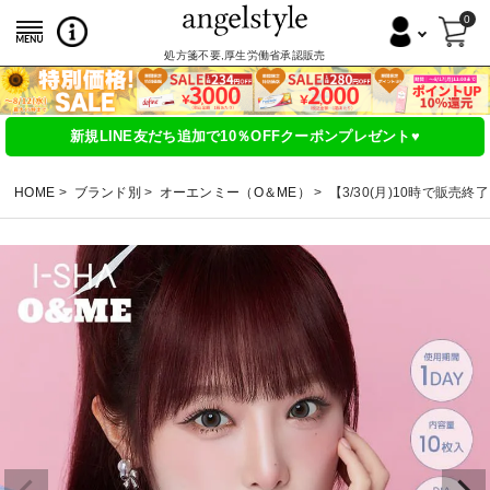
0
処方箋不要,厚生労働省承認販売
新規LINE友だち追加で10％OFFクーポンプレゼント♥
HOME
ブランド別
オーエンミー（O＆ME）
【3/30(月)10時で販売