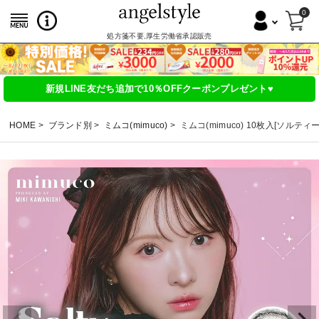
0
処方箋不要,厚生労働省承認販売
新規LINE友だち追加で10％OFFクーポンプレゼント♥
HOME
ブランド別
ミムコ(mimuco)
ミムコ(mimuco) 10枚入[ソルティ