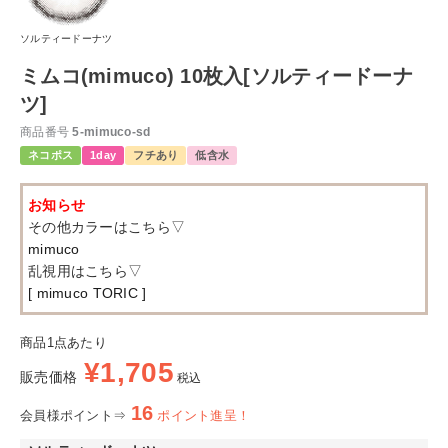
ソルティードーナツ
ミムコ(mimuco) 10枚入[ソルティードーナ
ツ]
商品番号
5-mimuco-sd
ネコポス
1day
フチあり
低含水
お知らせ
その他カラーはこちら▽
mimuco
乱視用はこちら▽
[ mimuco TORIC ]
商品1点あたり
¥
1,705
販売価格
税込
16
会員様ポイント⇒
ポイント進呈！