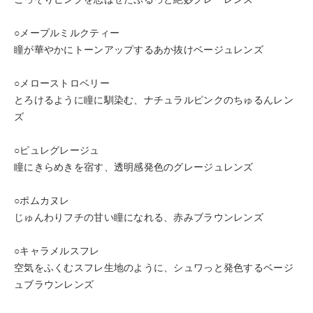
○メープルミルクティー
瞳が華やかにトーンアップするあか抜けベージュレンズ
○メローストロベリー
とろけるように瞳に馴染む、ナチュラルピンクのちゅるんレン
ズ
○ピュレグレージュ
瞳にきらめきを宿す、透明感発色のグレージュレンズ
○ポムカヌレ
じゅんわりフチの甘い瞳になれる、赤みブラウンレンズ
○キャラメルスフレ
空気をふくむスフレ生地のように、シュワっと発色するベージ
ュブラウンレンズ