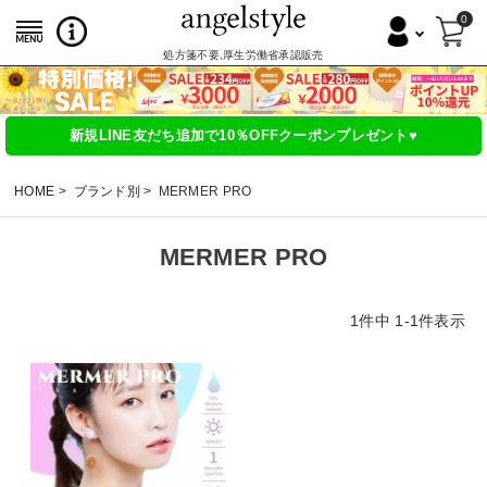
0
処方箋不要,厚生労働省承認販売
新規LINE友だち追加で10％OFFクーポンプレゼント♥
HOME
ブランド別
MERMER PRO
MERMER PRO
1
件中
1
-
1
件表示