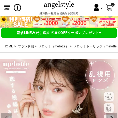
0
処方箋不要,厚生労働省承認販売
新規LINE友だち追加で10％OFFクーポンプレゼント♥
HOME
ブランド別
メロット（melotte）
メロットトーリック（melotte 