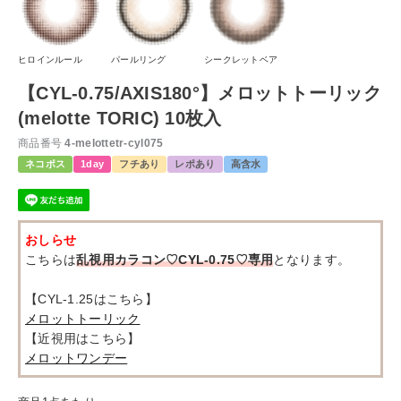
ヒロインルール
パールリング
シークレットベア
【CYL-0.75/AXIS180°】メロットトーリック
(melotte TORIC) 10枚入
商品番号
4-melottetr-cyl075
ネコポス
1day
フチあり
レポあり
高含水
おしらせ
こちらは
乱視用カラコン♡CYL-0.75♡専用
となります。
【CYL-1.25はこちら】
メロットトーリック
【近視用はこちら】
メロットワンデー