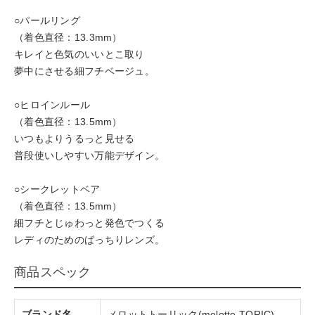
○パールリング
（着色直径：13.3mm）
キレイと色気のいいとこ取り
夢中にさせる細フチベージュ。
○ヒロインルール
（着色直径：13.5mm）
いつもよりうるっと見せる
普段使いしやすい万能デザイン。
○シークレットベア
（着色直径：13.5mm）
細フチとじゅわっと発色でつくる
レディのためのばっちりレンズ。
商品スペック
ブランド名
メロットトーリック(melotte TORIC)