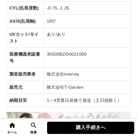
CYL(乱視度数)
-0.75,-1.25
AXIS(乱視軸)
180°
UVカット/モイ
あり/あり
スト
医療機器承認番
30500BZI00021000
号
製造販売業者
株式会社intervia
販売元
株式会社T-Garden
納期目安
1～4営業日前後で発送（土日祝除く）
home
search
購入手続きへ
top
ホーム
検索