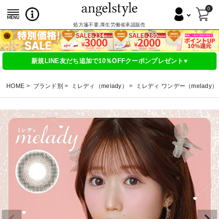
0
処方箋不要,厚生労働省承認販売
新規LINE友だち追加で10％OFFクーポンプレゼント♥
HOME
ブランド別
ミレディ（melady）
ミレディ ワンデー（melady）