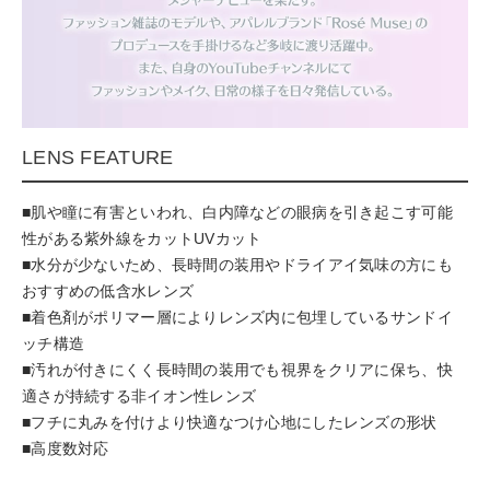
LENS FEATURE
■肌や瞳に有害といわれ、白内障などの眼病を引き起こす可能
性がある紫外線をカットUVカット
■水分が少ないため、長時間の装用やドライアイ気味の方にも
おすすめの低含水レンズ
■着色剤がポリマー層によりレンズ内に包埋しているサンドイ
ッチ構造
■汚れが付きにくく長時間の装用でも視界をクリアに保ち、快
適さが持続する非イオン性レンズ
■フチに丸みを付けより快適なつけ心地にしたレンズの形状
■高度数対応