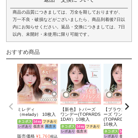
商品の品質につきましては、万全を期しておりますが、
万一不良・破損などがございましたら、商品到着後7日以
内にお知らせください。返品・交換につきましては、7日
以内、未開封・未使用に限り可能です。
おすすめ商品
ミレディ
【新色】トパーズ
【ブラウン系】
（melady） 10枚入
ワンデー(TOPARDS
ーズ ワンデー
1DAY）10枚入
(TOPARDS 1DA
ネコポス
1day
フチあり
10枚入
レポあり
低含水
高含水
ネコポス
1day
フチあり
レポあり
低含水
ネコポス
1day
フチ
販売価格
¥
1,760
税込
レポあり
低含水