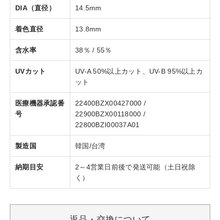
DIA（直径）
14.5mm
着色直径
13.8mm
含水率
38％ / 55％
UVカット
UV-A 50%以上カット、UV-B 95%以上カ
ット
医療機器承認番
22400BZX00427000 /
号
22900BZX00118000 /
22800BZI00037A01
製造国
韓国/台湾
納期目安
2～4営業日前後で発送可能（土日祝除
く）
返品・交換について