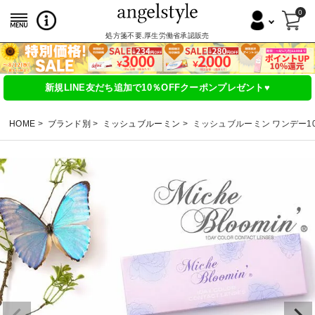
0
処方箋不要,厚生労働省承認販売
新規LINE友だち追加で10％OFFクーポンプレゼント♥
HOME
ブランド別
ミッシュブルーミン
ミッシュブルーミン ワンデー1