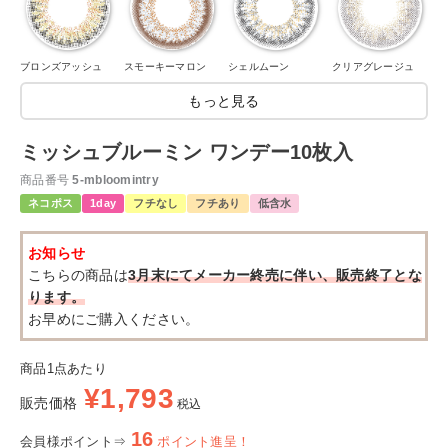
ブロンズアッシュ
スモーキーマロン
シェルムーン
クリアグレージュ
もっと見る
ミッシュブルーミン ワンデー10枚入
商品番号
5-mbloomintry
ネコポス
1day
フチなし
フチあり
低含水
お知らせ
こちらの商品は
3月末にてメーカー終売に伴い、販売終了とな
ります。
お早めにご購入ください。
商品1点あたり
¥
1,793
販売価格
税込
16
会員様ポイント⇒
ポイント進呈！