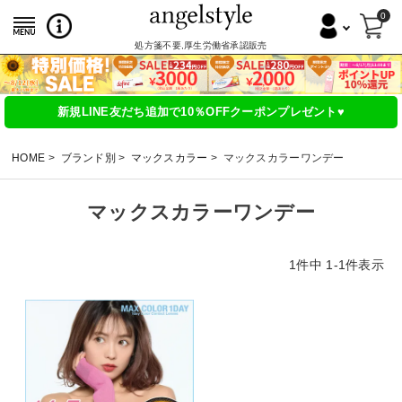
0
処方箋不要,厚生労働省承認販売
新規LINE友だち追加で10％OFFクーポンプレゼント♥
HOME
ブランド別
マックスカラー
マックスカラーワンデー
マックスカラーワンデー
1
件中
1
-
1
件表示