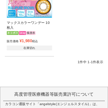
マックスカラーワンデー 10
枚入
ネコポス
1day
低含水
¥
1,980
販売価格
税込
在庫切れ
1
件中
1
-
1
件表示
高度管理医療機器等販売業許可について
カラコン通販サイト「angelstyle(エンジェルスタイル)」は、