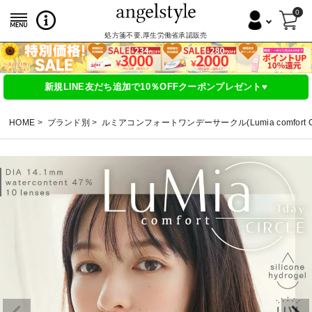
0
処方箋不要,厚生労働省承認販売
新規LINE友だち追加で10％OFFクーポンプレゼント♥
HOME
ブランド別
ルミアコンフォートワンデーサークル(Lumia comfort CIR