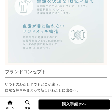
ブランドコンセプト
いつものわたし？でもどこか違う。
自然な輝きをまとって新しいわたしに出会う。
home
search
購入手続きへ
top
ホーム
検索