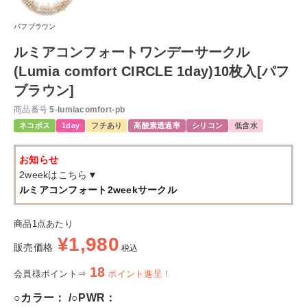
パフブラウン
ルミアコンフォートワンデーサークル
(Lumia comfort CIRCLE 1day)10枚入[パフ
ブラウン]
商品番号
5-lumiacomfort-pb
ネコポス
1day
フチあり
高酸素透過率
シリコン
低含水
お知らせ
2weekはこちら▼
ルミアコンフォート2weekサークル
商品1点あたり
¥
1,980
販売価格
税込
18
会員様ポイント⇒
ポイント進呈！
○カラー：
○PWR：