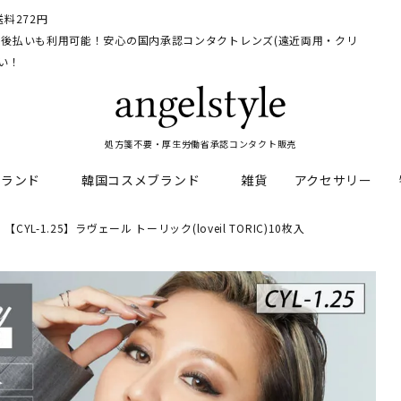
料272円
イ、後払いも利用可能！安心の国内承認コンタクトレンズ(遠近両用・クリ
い！
処方箋不要・厚生労働省承認コンタクト販売
ブランド
韓国コスメブランド
雑貨
アクセサリー
【CYL-1.25】ラヴェール トーリック(loveil TORIC)10枚入
HEAL
料
フレッシュルックデイリー
CNP Laboratory
遠近両用
ェルアイズシリーズ
イルミネート
RAN
ライトカットカラコン
Dr.jart+
UVカットカラコン
リンク
キャンディーマジックシリー
い系カラコン
メンズカラコン特集
アワンデー
ネオサイトシリーズ