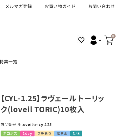
メルマガ登録
お買い物ガイド
お問い合わせ
0
特集一覧
BANANAL
30代人気カラコン
アイコフレＵＶＭ
【CYL-1.25】ラヴェール トーリッ
ク(loveil TORIC)10枚入
VT
細フチカラコン
ズ
ピュアアイズワンデー
商品番号
4-loveiltr-cyl125
ハロウィンカラコン特集
その他ブランドはこちら
ネコポス
1day
フチあり
高含水
乱視