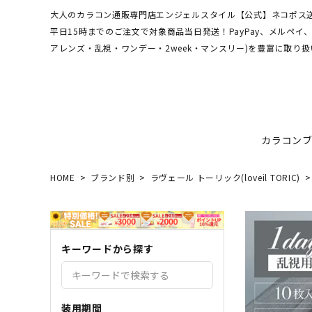
大人のカラコン通販専門店エンジェルスタイル【公式】ネコポス送
平日15時までのご注文で対象商品当日発送！PayPay、メルペ
アレンズ・乱視・ワンデー・2week・マンスリー)を豊富に取り扱
カラコン
HOME
ブランド別
ラヴェール トーリック(loveil TORIC)
ワンデーアキュビュー
hamel
最短翌日お届け★当日発送
MEDI
送料無
エンジ
ディファインモイスト
3CE
乱視カラコン比較
REJU
ブルー
キーワードから探す
エバーカラーシリーズ
シーブ
その他ブランドはこちら
バレないカラコン
色素薄
レヴィアワンマンス
レヴィ
装用期間