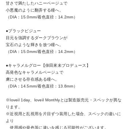
⽢さで満たしたハニーベージュで
⼩悪魔のように翻弄する瞳へ。
（DIA：15.0mm/着色直径：14.2mm）
●ブラックビジュー
⽬元を強調するダークブラウンが
宝⽯のような輝きを放つ瞳へ。
（DIA：15.0mm/着色直径：14.2mm）
●キャラメルグロー【倖⽥來未プロデュース】
⾼発⾊なキャラメルベージュで
虜にさせる存在感ある瞳へ。
（DIA：14.5mm/着色直径：13.8mm）
※loveil 1day、loveil Monthlyとは製造販売元・スペックが異な
ります。
※近視用と乱視用を片目ずつ装用した場合、スペックの違いに
より
使用感や発色等に違いを感じる可能性がございます。