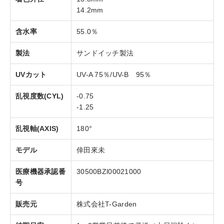
14.2mm
含水率
55.0％
製法
サンドイッチ製法
UVカット
UV-A 75％/UV-B 95％
乱視度数(CYL)
-0.75
-1.25
乱視軸(AXIS)
180°
モデル
倖田來未
医療機器承認番
30500BZl00021000
号
販売元
株式会社T-Garden