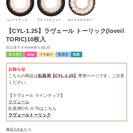
ハニートリック
ブラックビジュー
キャラメルグロー
【CYL-1.25】ラヴェール トーリック(loveil
TORIC)10枚入
商品番号
4-loveiltr-cyl125
ネコポス
1day
フチあり
高含水
乱視
お知らせ
こちらの商品は
乱視用【CYL-1.25】
専用ページです。ご注意
ください。
【ラヴェール ラインナップ】
ラヴェール
乱視用CYL-0.75はこちら
ラヴェールトーリック
商品1点あたり