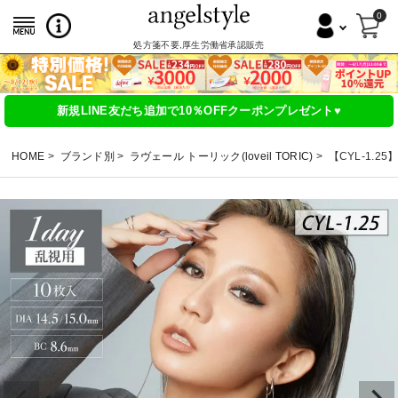
0
処方箋不要,厚生労働省承認販売
新規LINE友だち追加で10％OFFクーポンプレゼント♥
HOME
ブランド別
ラヴェール トーリック(loveil TORIC)
【CYL-1.25