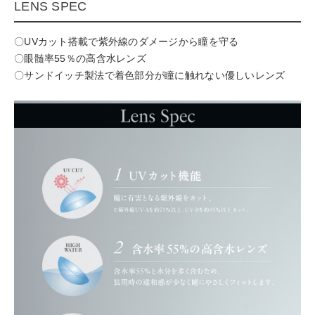
LENS SPEC
〇UVカット搭載で紫外線のダメージから瞳を守る
〇眼髄率55％の高含水レンズ
〇サンドイッチ製法で着色部分が瞳に触れない優しいレンズ