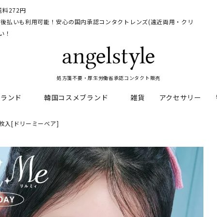
料272円
イ、後払いも利用可能！安心の国内承認コンタクトレンズ(遠近両用・クリ
い！
処方箋不要・厚生労働省承認コンタクト販売
ブランド
韓国コスメブランド
雑貨
アクセサリー
 10枚入[ドリーミーベア]
HEAL
料
フレッシュルックデイリー
CNP Laboratory
遠近両用
ェルアイズシリーズ
イルミネート
RAN
ライトカットカラコン
Dr.jart+
UVカットカラコン
リンク
キャンディーマジックシリー
い系カラコン
メンズカラコン特集
アワンデー
ネオサイトシリーズ