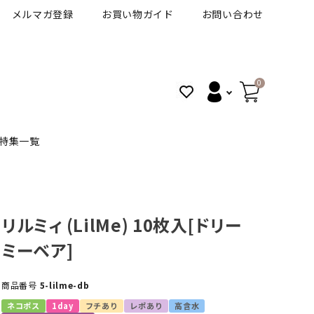
メルマガ登録
お買い物ガイド
お問い合わせ
0
特集一覧
BANANAL
30代人気カラコン
アイコフレＵＶＭ
リルミィ (LilMe) 10枚入[ドリー
ミーベア]
VT
細フチカラコン
ズ
ピュアアイズワンデー
商品番号
5-lilme-db
ハロウィンカラコン特集
その他ブランドはこちら
ネコポス
1day
フチあり
レポあり
高含水