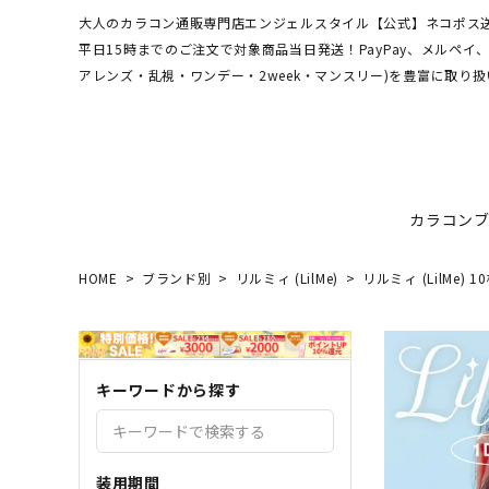
大人のカラコン通販専門店エンジェルスタイル【公式】ネコポス送
平日15時までのご注文で対象商品当日発送！PayPay、メルペ
アレンズ・乱視・ワンデー・2week・マンスリー)を豊富に取り扱
カラコン
HOME
ブランド別
リルミィ (LilMe)
リルミィ (LilMe)
ワンデーアキュビュー
hamel
最短翌日お届け★当日発送
MEDI
送料無
エンジ
ディファインモイスト
3CE
乱視カラコン比較
REJU
ブルー
キーワードから探す
エバーカラーシリーズ
シーブ
その他ブランドはこちら
バレないカラコン
色素薄
レヴィアワンマンス
レヴィ
装用期間