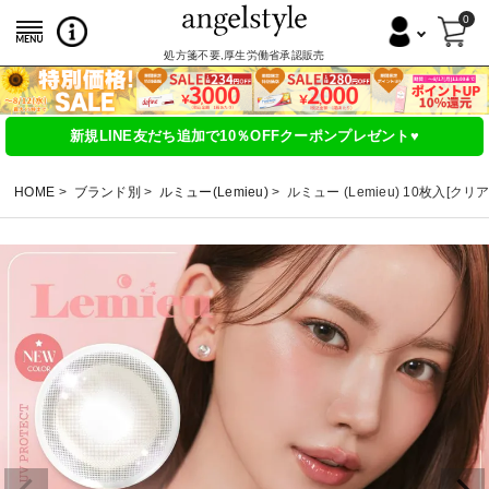
0
処方箋不要,厚生労働省承認販売
新規LINE友だち追加で10％OFFクーポンプレゼント♥
HOME
ブランド別
ルミュー(Lemieu)
ルミュー (Lemieu) 10枚入[ク