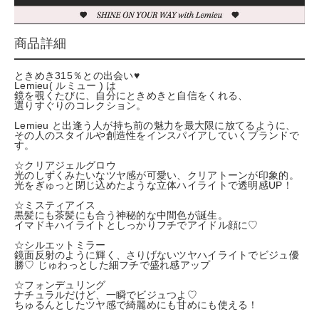
商品詳細
ときめき315％との出会い♥
Lemieu( ルミュー ) は
鏡を覗くたびに、自分にときめきと自信をくれる、
選りすぐりのコレクション。
Lemieu と出逢う人が持ち前の魅力を最大限に放てるように、
その人のスタイルや創造性をインスパイアしていくブランドで
す。
☆クリアジェルグロウ
光のしずくみたいなツヤ感が可愛い、クリアトーンが印象的。
光をぎゅっと閉じ込めたような立体ハイライトで透明感UP！
☆ミスティアイス
黒髪にも茶髪にも合う神秘的な中間色が誕生。
イマドキハイライトとしっかりフチでアイドル顔に♡
☆シルエットミラー
鏡面反射のように輝く、さりげないツヤハイライトでビジュ優
勝♡ じゅわっとした細フチで盛れ感アップ
☆フォンデュリング
ナチュラルだけど、一瞬でビジュつよ♡
ちゅるんとしたツヤ感で綺麗めにも甘めにも使える！