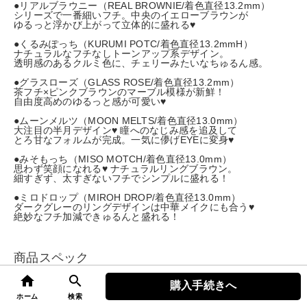
●リアルブラウニー（REAL BROWNIE/着色直径13.2mm）
シリーズで一番細いフチ。中央のイエローブラウンが
ゆるっと浮かび上がって立体的に盛れる♥
●くるみぽっち（KURUMI POTC/着色直径13.2mmH）
ナチュラルなフチなしトーンアップ系デザイン。
透明感のあるクルミ色に、チェリーみたいなちゅるん感。
●グラスローズ（GLASS ROSE/着色直径13.2mm）
茶フチ×ピンクブラウンのマーブル模様が新鮮！
自由度高めのゆるっと感が可愛い♥
●ムーンメルツ（MOON MELTS/着色直径13.0mm）
大注目の半月デザイン♥ 瞳へのなじみ感を追及して
とろ甘なフォルムが完成。一気に儚げEYEに変身♥
●みそもっち（MISO MOTCH/着色直径13.0mm）
思わず笑顔になれる♥ ナチュラルリングブラウン。
細すぎず、太すぎないフチでシンプルに盛れる！
●ミロドロップ（MIROH DROP/着色直径13.0mm）
ダークグレーのリングデザインは中華メイクにも合う♥
絶妙なフチ加減できゅるんと盛れる！
商品スペック
home
search
購入手続きへ
top
ホーム
検索
商品名
Lemieu(ルミュー)