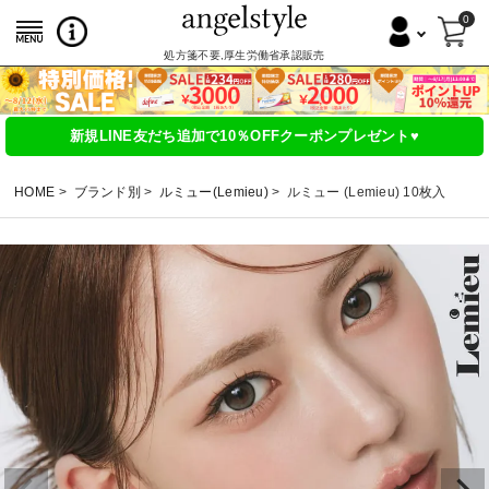
0
処方箋不要,厚生労働省承認販売
新規LINE友だち追加で10％OFFクーポンプレゼント♥
HOME
ブランド別
ルミュー(Lemieu)
ルミュー (Lemieu) 10枚入