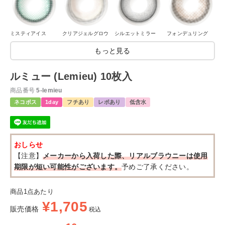
ミスティアイス
クリアジェルグロウ
シルエットミラー
フォンデュリング
もっと見る
ルミュー (Lemieu) 10枚入
商品番号
5-lemieu
ネコポス
1day
フチあり
レポあり
低含水
おしらせ
【注意】
メーカーから入荷した際、リアルブラウニーは使用
期限が短い可能性がございます。
予めご了承ください。
商品1点あたり
¥
1,705
販売価格
税込