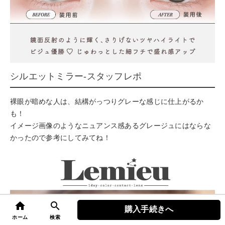
シルエットミラー-スタッフレポ
裸眼が暗めな人は、結構がっつりグレーな感じに仕上がるか
も！
イメージ画像のようなニュアンス感あるグレージュにはならな
かったので参考にしてみてね！
home
search
購入手続きへ
top
ホーム
検索