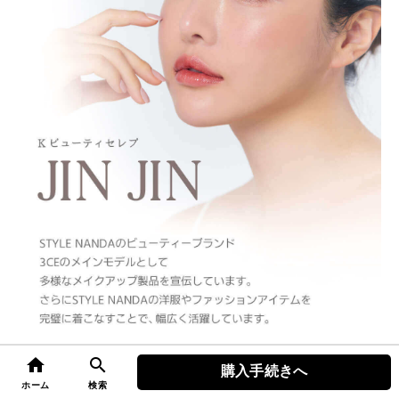
home
search
購入手続きへ
top
ホーム
検索