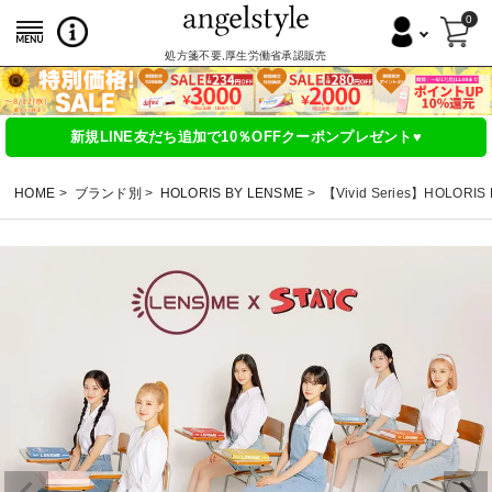
0
処方箋不要,厚生労働省承認販売
新規LINE友だち追加で10％OFFクーポンプレゼント♥
HOME
ブランド別
HOLORIS BY LENSME
【Vivid Series】HOLOR