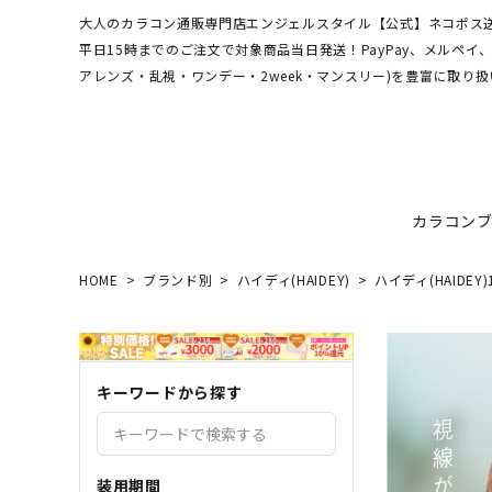
大人のカラコン通販専門店エンジェルスタイル【公式】ネコポス送
平日15時までのご注文で対象商品当日発送！PayPay、メルペ
アレンズ・乱視・ワンデー・2week・マンスリー)を豊富に取り扱
カラコン
HOME
ブランド別
ハイディ(HAIDEY)
ハイディ(HAIDEY
ワンデーアキュビュー
hamel
最短翌日お届け★当日発送
MEDI
送料無
エンジ
ディファインモイスト
3CE
乱視カラコン比較
REJU
ブルー
キーワードから探す
エバーカラーシリーズ
シーブ
その他ブランドはこちら
バレないカラコン
色素薄
レヴィアワンマンス
レヴィ
装用期間