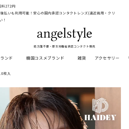
料272円
イ、後払いも利用可能！安心の国内承認コンタクトレンズ(遠近両用・クリ
い！
処方箋不要・厚生労働省承認コンタクト販売
ブランド
韓国コスメブランド
雑貨
アクセサリー
)10枚入
HEAL
料
フレッシュルックデイリー
CNP Laboratory
遠近両用
ェルアイズシリーズ
イルミネート
RAN
ライトカットカラコン
Dr.jart+
UVカットカラコン
リンク
キャンディーマジックシリー
い系カラコン
メンズカラコン特集
アワンデー
ネオサイトシリーズ