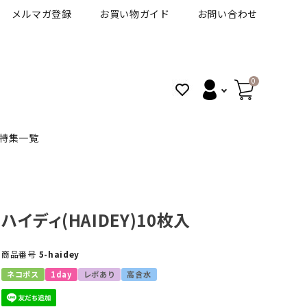
メルマガ登録
お買い物ガイド
お問い合わせ
0
特集一覧
BANANAL
30代人気カラコン
アイコフレＵＶＭ
ハイディ(HAIDEY)10枚入
VT
細フチカラコン
ズ
ピュアアイズワンデー
商品番号
5-haidey
ネコポス
1day
レポあり
高含水
ハロウィンカラコン特集
その他ブランドはこちら