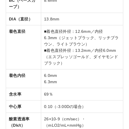
BC（ベースカ
8.6mm
ーブ）
DIA（直径）
13.8mm
着色直径
■着色直径外径：12.6mm／内径
6.3mm（ジェットブラック、リッチブラ
ウン、ライトブラウン）
■着色直径外径：13.2mm／内径6.0mm
（エスプレッソゴールド、ダイヤモンド
ブラック）
着色内径
6.0mm
6.3mm
含水率
69％
中心厚
0.10（-3.00Dの場合）
酸素透過率
26×10-9（cm/sec）・
（Dk/t）
（mLO2/mL×mmHg）