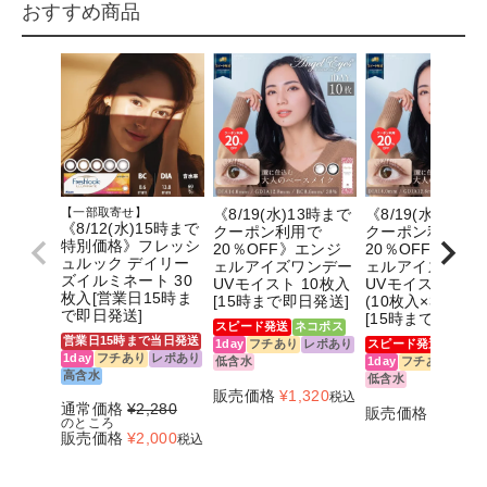
おすすめ商品
【一部取寄せ】
《8/19(水)13時まで
《8/19(水)13時
《8/12(水)15時まで
クーポン利用で
クーポン利用で
特別価格》フレッシ
20％OFF》エンジ
20％OFF》エン
ュルック デイリー
ェルアイズワンデー
ェルアイズワン
ズイルミネート 30
UVモイスト 10枚入
UVモイスト 30枚
枚入[営業日15時ま
[15時まで即日発送]
(10枚入×3箱セッ
で即日発送]
[15時まで即日発
スピード発送
ネコポス
営業日15時まで当日発送
1day
フチあり
レポあり
スピード発送
ネコポ
1day
フチあり
レポあり
低含水
1day
フチあり
レポ
高含水
低含水
販売価格
¥
1,320
税込
通常価格
¥
2,280
販売価格
¥
2,800
のところ
販売価格
¥
2,000
税込