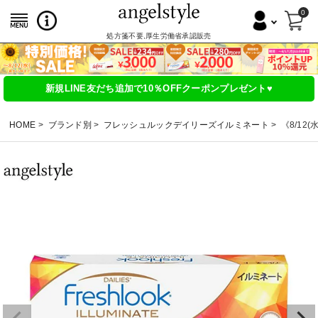
0
処方箋不要,厚生労働省承認販売
新規LINE友だち追加で10％OFFクーポンプレゼント♥
HOME
ブランド別
フレッシュルックデイリーズイルミネート
《8/12