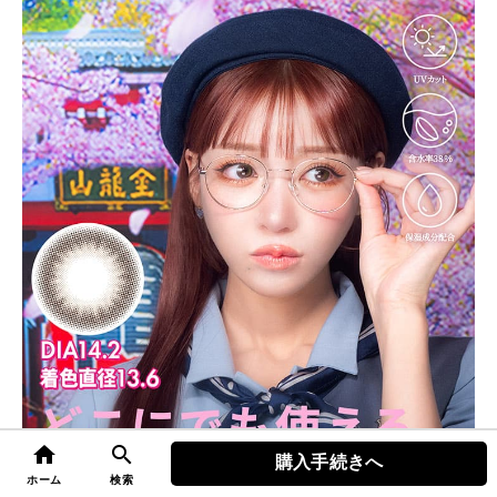
home
search
購入手続きへ
top
ホーム
検索