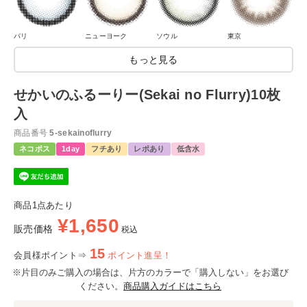
パリ
ニューヨーク
ソウル
東京
もっと見る
せかいのふるーりー(Sekai no Flurry)10枚
入
商品番号
5-sekainoflurry
ネコポス
1day
フチあり
レポあり
低含水
商品1点あたり
¥
1,650
販売価格
税込
15
会員様ポイント⇒
ポイント進呈！
※片目のみご購入の場合は、片方のカラーで「購入しない」をお選び
ください。
商品購入ガイドはこちら