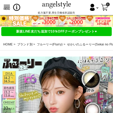
0
処方箋不要,厚生労働省承認販売
新規LINE友だち追加で10％OFFクーポンプレゼント♥
HOME
ブランド別
フルーリー(Flurry)
せかいのふるーりー(Sekai no Flur