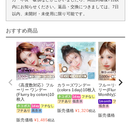
内にお知らせください。返品・交換につきましては、7日
以内、未開封・未使用に限り可能です。
おすすめ商品
《高度数対応》フル
カラーズワンデー
フルーリー マン
ーリー ワンデー
(colors 1day)10枚入
リー(Flurry
(Flurry by colors)10
Monthly)3枚入
ネコポス
1day
フチなし
枚入
フチあり
低含水
1month
フチあり
ネコポス
1day
フチなし
低含水
販売価格
¥
1,320
フチあり
高含水
税込
販売価格
¥
1,760
販売価格
¥
1,485
税込