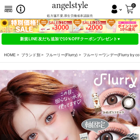
0
処方箋不要,厚生労働省承認販売
新規LINE友だち追加で10％OFFクーポンプレゼント♥
HOME
ブランド別
フルーリー(Flurry)
フルーリーワンデー(Flurry by col