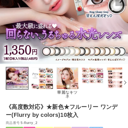
華麗なキツ
ネ
《高度数対応》★新色★フルーリー ワンデ
ー(Flurry by colors)10枚入
商品番号
5-flurry_2