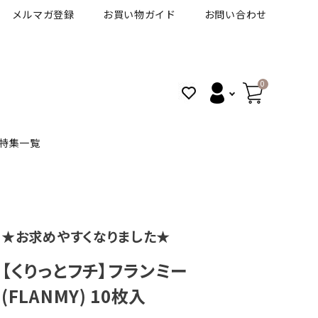
メルマガ登録
お買い物ガイド
お問い合わせ
0
特集一覧
BANANAL
30代人気カラコン
アイコフレＵＶＭ
★お求めやすくなりました★
VT
細フチカラコン
ズ
ピュアアイズワンデー
【くりっとフチ】フランミー
(FLANMY) 10枚入
ハロウィンカラコン特集
その他ブランドはこちら