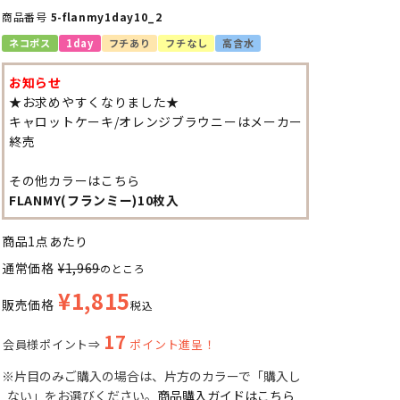
商品番号
5-flanmy1day10_2
ネコポス
1day
フチあり
フチなし
高含水
お知らせ
★お求めやすくなりました★
キャロットケーキ/オレンジブラウニーはメーカー
終売
その他カラーはこちら
FLANMY(フランミー)10枚入
商品1点あたり
通常価格
¥
1,969
のところ
¥
1,815
販売価格
税込
17
会員様ポイント⇒
ポイント進呈！
※片目のみご購入の場合は、片方のカラーで「購入し
ない」をお選びください。
商品購入ガイドはこちら