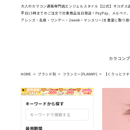
大人のカラコン通販専門店エンジェルスタイル【公式】ネコポス送
平日15時までのご注文で対象商品当日発送！PayPay、メルペ
アレンズ・乱視・ワンデー・2week・マンスリー)を豊富に取り扱
カラコン
HOME
ブランド別
フランミー(FLANMY)
【くりっとフチ】フ
ワンデーアキュビュー
hamel
最短翌日お届け★当日発送
MEDI
送料無
エンジ
ディファインモイスト
3CE
乱視カラコン比較
REJU
ブルー
キーワードから探す
エバーカラーシリーズ
シーブ
その他ブランドはこちら
バレないカラコン
色素薄
レヴィアワンマンス
レヴィ
装用期間