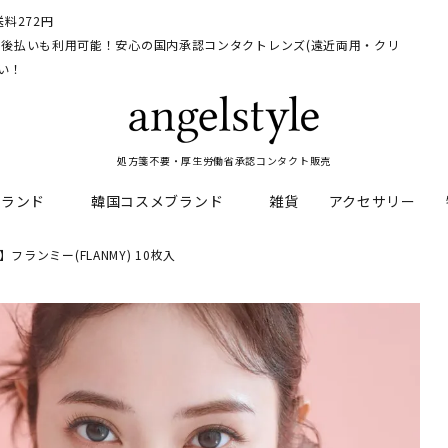
料272円
イ、後払いも利用可能！安心の国内承認コンタクトレンズ(遠近両用・クリ
い！
処方箋不要・厚生労働省承認コンタクト販売
ブランド
韓国コスメブランド
雑貨
アクセサリー
ランミー(FLANMY) 10枚入
HEAL
料
フレッシュルックデイリー
CNP Laboratory
遠近両用
ェルアイズシリーズ
イルミネート
RAN
ライトカットカラコン
Dr.jart+
UVカットカラコン
リンク
キャンディーマジックシリー
い系カラコン
メンズカラコン特集
アワンデー
ネオサイトシリーズ