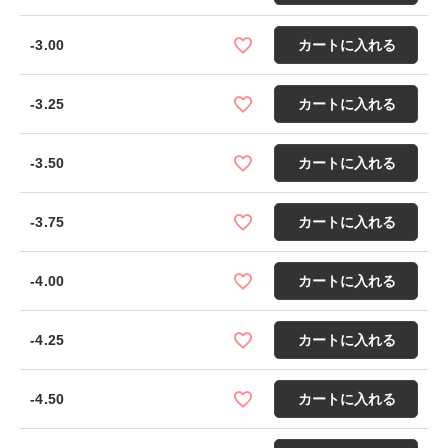
-3.00
カートに入れる
-3.25
カートに入れる
-3.50
カートに入れる
-3.75
カートに入れる
-4.00
カートに入れる
-4.25
カートに入れる
-4.50
カートに入れる