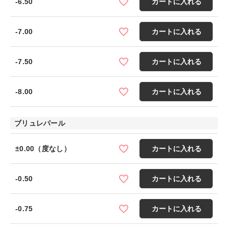
-6.50
カートに入れる
-7.00
カートに入れる
-7.50
カートに入れる
-8.00
カートに入れる
ブリュレパール
±0.00（度なし）
カートに入れる
-0.50
カートに入れる
-0.75
カートに入れる