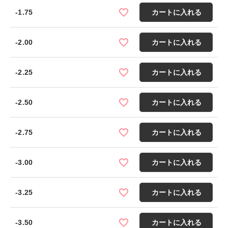
-1.75
カートに入れる
-2.00
カートに入れる
-2.25
カートに入れる
-2.50
カートに入れる
-2.75
カートに入れる
-3.00
カートに入れる
-3.25
カートに入れる
-3.50
カートに入れる