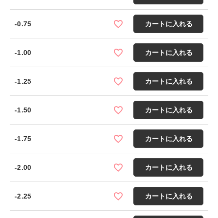
-0.75
カートに入れる
-1.00
カートに入れる
-1.25
カートに入れる
-1.50
カートに入れる
-1.75
カートに入れる
-2.00
カートに入れる
-2.25
カートに入れる