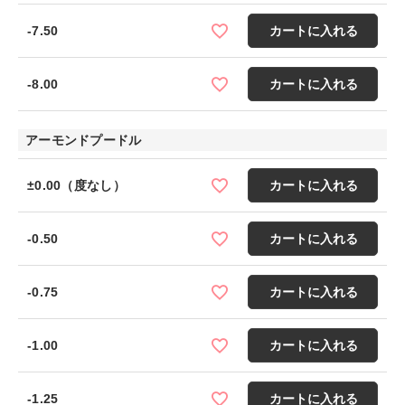
-7.50
カートに入れる
-8.00
カートに入れる
アーモンドプードル
±0.00（度なし）
カートに入れる
-0.50
カートに入れる
-0.75
カートに入れる
-1.00
カートに入れる
-1.25
カートに入れる