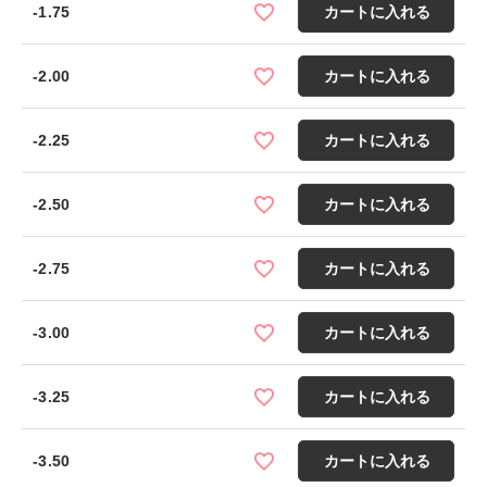
-1.75
カートに入れる
-2.00
カートに入れる
-2.25
カートに入れる
-2.50
カートに入れる
-2.75
カートに入れる
-3.00
カートに入れる
-3.25
カートに入れる
-3.50
カートに入れる