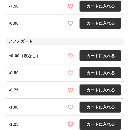
-7.50
カートに入れる
-8.00
カートに入れる
アフォガード
±0.00（度なし）
カートに入れる
-0.50
カートに入れる
-0.75
カートに入れる
-1.00
カートに入れる
-1.25
カートに入れる