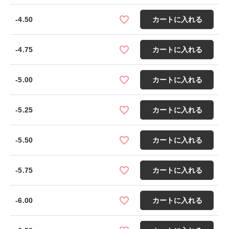
-4.50
カートに入れる
-4.75
カートに入れる
-5.00
カートに入れる
-5.25
カートに入れる
-5.50
カートに入れる
-5.75
カートに入れる
-6.00
カートに入れる