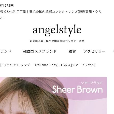
料272円
イ、後払いも利用可能！安心の国内承認コンタクトレンズ(遠近両用・クリ
い！
処方箋不要・厚生労働省承認コンタクト販売
ブランド
韓国コスメブランド
雑貨
アクセサリー
フェリアモ ワンデー（feliamo 1day）10枚入[シアーブラウン]
HEAL
料
フレッシュルックデイリー
CNP Laboratory
遠近両用
ェルアイズシリーズ
イルミネート
RAN
ライトカットカラコン
Dr.jart+
UVカットカラコン
リンク
キャンディーマジックシリー
い系カラコン
メンズカラコン特集
アワンデー
ネオサイトシリーズ