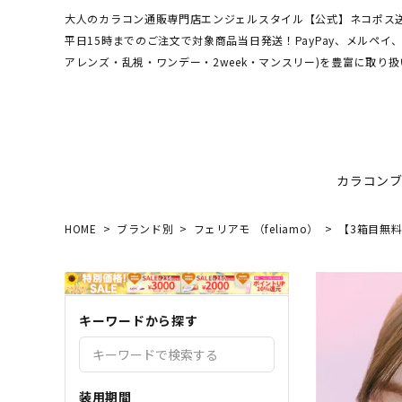
大人のカラコン通販専門店エンジェルスタイル【公式】ネコポス送
平日15時までのご注文で対象商品当日発送！PayPay、メルペ
アレンズ・乱視・ワンデー・2week・マンスリー)を豊富に取り扱
カラコン
HOME
ブランド別
フェリアモ （feliamo）
【3箱目無料】
ワンデーアキュビュー
hamel
最短翌日お届け★当日発送
MEDI
送料無
エンジ
ディファインモイスト
3CE
乱視カラコン比較
REJU
ブルー
キーワードから探す
エバーカラーシリーズ
シーブ
その他ブランドはこちら
バレないカラコン
色素薄
レヴィアワンマンス
レヴィ
装用期間