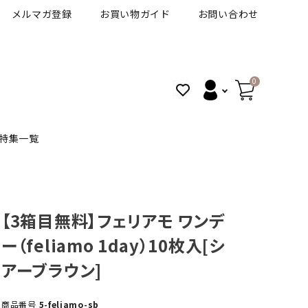
メルマガ登録
お買い物ガイド
お問い合わせ
0
特集一覧
BANANAL
30代人気カラコン
アイコフレＵＶＭ
【3箱目無料】フェリアモ ワンデ
ー（feliamo 1day）10枚入[シ
VT
細フチカラコン
ズ
ピュアアイズワンデー
アーブラウン]
ハロウィンカラコン特集
その他ブランドはこちら
商品番号
5-feliamo-sb