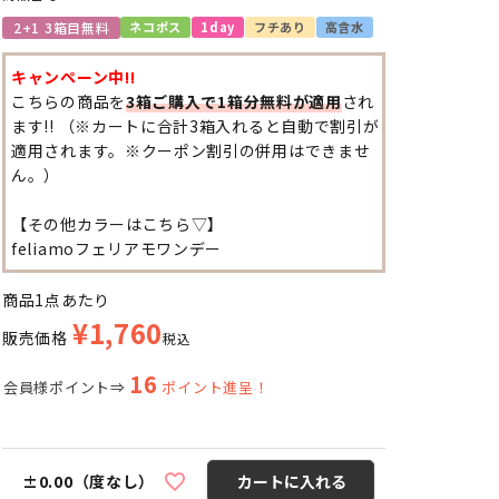
2+1 3箱目無料
ネコポス
1day
フチあり
高含水
キャンペーン中!!
こちらの商品を
3箱ご購入で1箱分無料が適用
され
ます!! （※カートに合計3箱入れると自動で割引が
適用されます。※クーポン割引の併用はできませ
ん。）
【その他カラーはこちら▽】
feliamoフェリアモワンデー
商品1点あたり
¥
1,760
販売価格
税込
16
会員様ポイント⇒
ポイント進呈！
±0.00（度なし）
カートに入れる