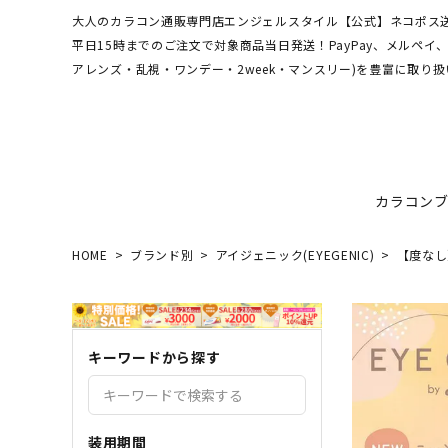
大人のカラコン通販専門店エンジェルスタイル【公式】ネコポス送
平日15時までのご注文で対象商品当日発送！PayPay、メルペ
アレンズ・乱視・ワンデー・2week・マンスリー)を豊富に取り扱
カラコン
HOME
ブランド別
アイジェニック(EYEGENIC)
【度なし
ワンデーアキュビュー
hamel
最短翌日お届け★当日発送
MEDI
送料無
エンジ
ディファインモイスト
3CE
乱視カラコン比較
REJU
ブルー
キーワードから探す
エバーカラーシリーズ
シーブ
その他ブランドはこちら
バレないカラコン
色素薄
レヴィアワンマンス
レヴィ
装用期間