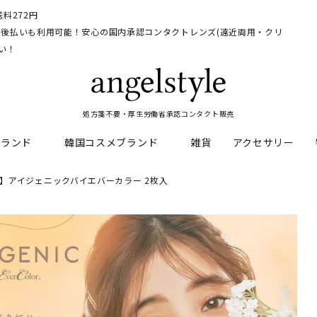
料272円
イ、後払いも利用可能！安心の国内承認コンタクトレンズ(遠近両用・クリ
い！
処方箋不要・厚生労働省承認コンタクト販売
ブランド
韓国コスメブランド
雑貨
アクセサリー
】アイジェニックバイエバーカラー 2枚入
HEAL
料
フレッシュルックデイリー
CNP Laboratory
遠近両用
ェルアイズシリーズ
イルミネート
RAN
ライトカットカラコン
Dr.jart+
UVカットカラコン
リンク
キャンディーマジックシリー
い系カラコン
メンズカラコン特集
アワンデー
ネオサイトシリーズ