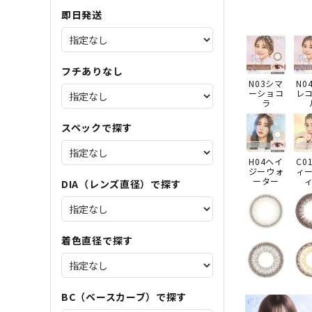
即日発送
フチありなし
N03シマ
N0
ーショコ
レ
ラ
スペックで探す
H04ヘイ
C0
ジーウォ
ィ
ーター
DIA（レンズ直径）で探す
着色直径で探す
BC（ベースカーブ）で探す