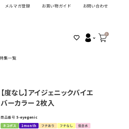
メルマガ登録
お買い物ガイド
お問い合わせ
0
特集一覧
BANANAL
30代人気カラコン
アイコフレＵＶＭ
【度なし】アイジェニックバイエ
バーカラー 2枚入
VT
細フチカラコン
ズ
ピュアアイズワンデー
商品番号
5-eyegenic
ハロウィンカラコン特集
その他ブランドはこちら
ネコポス
1month
フチあり
フチなし
低含水