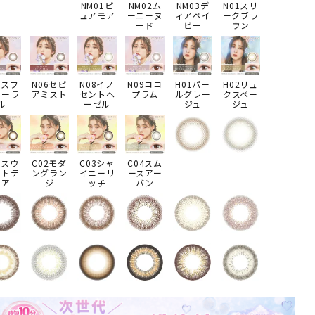
NM01ピ
NM02ム
NM03デ
N01スリ
ュアモア
ーニーヌ
ィアベイ
ークブラ
ード
ビー
ウン
4スフ
N06セピ
N08イノ
N09ココ
H01パー
H02リュ
コーラ
アミスト
セントヘ
プラム
ルグレー
クスベー
ル
ーゼル
ジュ
ジュ
1スウ
C02モダ
C03シャ
C04スム
ートテ
ングラン
イニーリ
ースアー
ィア
ジ
ッチ
バン