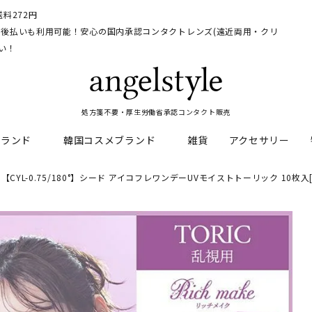
料272円
イ、後払いも利用可能！安心の国内承認コンタクトレンズ(遠近両用・クリ
い！
処方箋不要・厚生労働省承認コンタクト販売
ブランド
韓国コスメブランド
雑貨
アクセサリー
【CYL-0.75/180°】シード アイコフレワンデーUVモイストトーリック 10枚
HEAL
料
フレッシュルックデイリー
CNP Laboratory
遠近両用
ェルアイズシリーズ
イルミネート
RAN
ライトカットカラコン
Dr.jart+
UVカットカラコン
リンク
キャンディーマジックシリー
い系カラコン
メンズカラコン特集
アワンデー
ネオサイトシリーズ