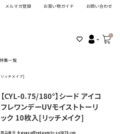
メルマガ登録
お買い物ガイド
お問い合わせ
0
特集一覧
入[リッチメイク]
BANANAL
30代人気カラコン
アイコフレＵＶＭ
【CYL-0.75/180°】シード アイコ
フレワンデーUVモイストトーリ
VT
細フチカラコン
ズ
ピュアアイズワンデー
ック 10枚入[リッチメイク]
ハロウィンカラコン特集
その他ブランドはこちら
商品番号
4-eyecoffretuvmtr-cyl075-rm