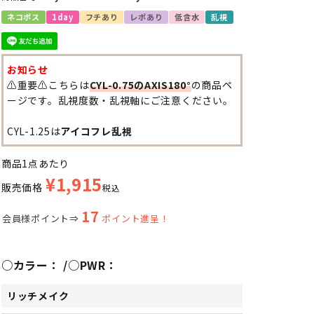
ネコポス
1day
フチあり
レポあり
低含水
乱視
お知らせ
⚠️重要⚠️こちらは
CYL-0.75のAXIS180°
の商品ペ
ージです。乱視度数・乱視軸にご注意ください。
CYL-1.25は
アイコフレ乱視
商品1点あたり
¥
1,915
販売価格
税込
17
会員様ポイント⇒
ポイント進呈！
○カラー：
○PWR：
リッチメイク