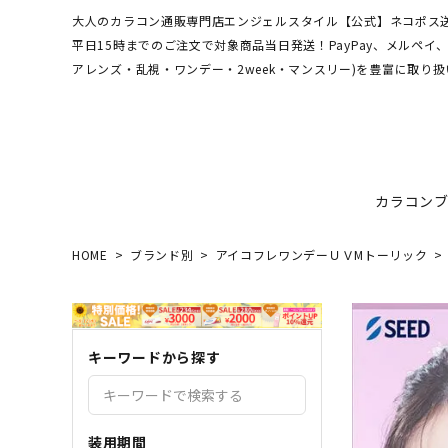
大人のカラコン通販専門店エンジェルスタイル【公式】ネコポス送
平日15時までのご注文で対象商品当日発送！PayPay、メルペ
アレンズ・乱視・ワンデー・2week・マンスリー)を豊富に取り扱
カラコン
HOME
ブランド別
アイコフレワンデーＵＶMトーリック
ワンデーアキュビュー
hamel
最短翌日お届け★当日発送
MEDI
送料無
エンジ
ディファインモイスト
3CE
乱視カラコン比較
REJU
ブルー
キーワードから探す
エバーカラーシリーズ
シーブ
その他ブランドはこちら
バレないカラコン
色素薄
レヴィアワンマンス
レヴィ
装用期間