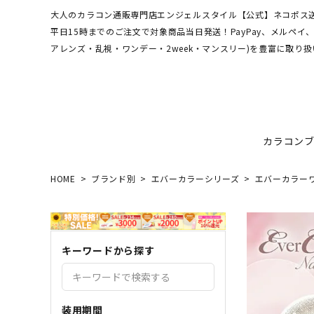
大人のカラコン通販専門店エンジェルスタイル【公式】ネコポス送
平日15時までのご注文で対象商品当日発送！PayPay、メルペ
アレンズ・乱視・ワンデー・2week・マンスリー)を豊富に取り扱
カラコン
HOME
ブランド別
エバーカラーシリーズ
エバーカラー
ワンデーアキュビュー
hamel
最短翌日お届け★当日発送
MEDI
送料無
エンジ
ディファインモイスト
3CE
乱視カラコン比較
REJU
ブルー
キーワードから探す
エバーカラーシリーズ
シーブ
その他ブランドはこちら
バレないカラコン
色素薄
レヴィアワンマンス
レヴィ
装用期間