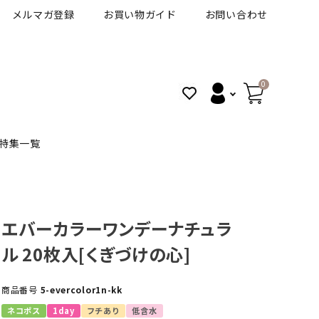
メルマガ登録
お買い物ガイド
お問い合わせ
0
特集一覧
]
BANANAL
30代人気カラコン
アイコフレＵＶＭ
エバーカラーワンデーナチュラ
ル 20枚入[くぎづけの心]
VT
細フチカラコン
ズ
ピュアアイズワンデー
商品番号
5-evercolor1n-kk
ハロウィンカラコン特集
その他ブランドはこちら
ネコポス
1day
フチあり
低含水