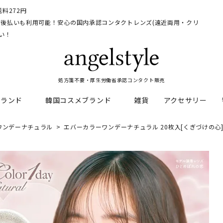
料272円
イ、後払いも利用可能！安心の国内承認コンタクトレンズ(遠近両用・クリ
い！
処方箋不要・厚生労働省承認コンタクト販売
ブランド
韓国コスメブランド
雑貨
アクセサリー
ワンデーナチュラル
エバーカラーワンデーナチュラル 20枚入[くぎづけの心
HEAL
料
フレッシュルックデイリー
CNP Laboratory
遠近両用
ェルアイズシリーズ
イルミネート
RAN
ライトカットカラコン
Dr.jart+
UVカットカラコン
リンク
キャンディーマジックシリー
い系カラコン
メンズカラコン特集
アワンデー
ネオサイトシリーズ