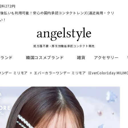
料272円
イ、後払いも利用可能！安心の国内承認コンタクトレンズ(遠近両用・クリ
い！
処方箋不要・厚生労働省承認コンタクト販売
ブランド
韓国コスメブランド
雑貨
アクセサリー
ワンデー ミリモア
エバーカラーワンデー ミリモア（EverColor1day MILI
HEAL
料
フレッシュルックデイリー
CNP Laboratory
遠近両用
ェルアイズシリーズ
イルミネート
RAN
ライトカットカラコン
Dr.jart+
UVカットカラコン
リンク
キャンディーマジックシリー
い系カラコン
メンズカラコン特集
アワンデー
ネオサイトシリーズ