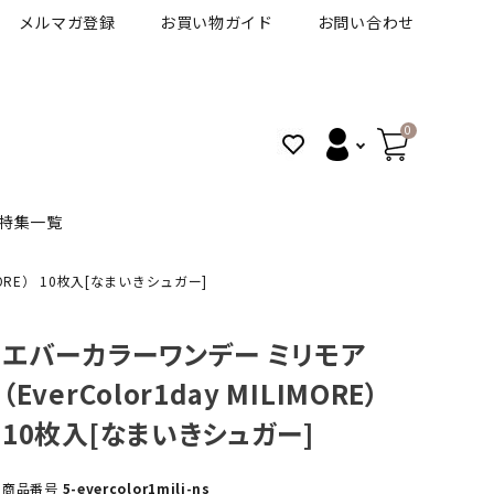
メルマガ登録
お買い物ガイド
お問い合わせ
0
特集一覧
MORE） 10枚入[なまいきシュガー]
BANANAL
30代人気カラコン
アイコフレＵＶＭ
エバーカラーワンデー ミリモア
（EverColor1day MILIMORE）
VT
細フチカラコン
ズ
ピュアアイズワンデー
10枚入[なまいきシュガー]
ハロウィンカラコン特集
その他ブランドはこちら
商品番号
5-evercolor1mili-ns