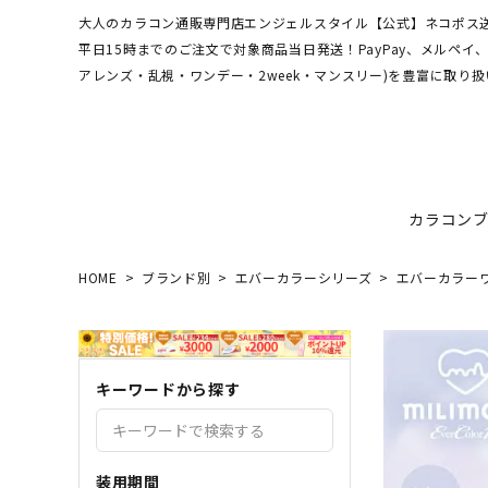
大人のカラコン通販専門店エンジェルスタイル【公式】ネコポス送
平日15時までのご注文で対象商品当日発送！PayPay、メルペ
アレンズ・乱視・ワンデー・2week・マンスリー)を豊富に取り扱
カラコン
HOME
ブランド別
エバーカラーシリーズ
エバーカラー
ワンデーアキュビュー
hamel
最短翌日お届け★当日発送
MEDI
送料無
エンジ
ディファインモイスト
3CE
乱視カラコン比較
REJU
ブルー
キーワードから探す
エバーカラーシリーズ
シーブ
その他ブランドはこちら
バレないカラコン
色素薄
レヴィアワンマンス
レヴィ
装用期間