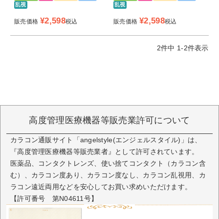
ーブ）
乱視
乱視
¥
2,598
¥
2,598
販売価格
税込
販売価格
税込
DIA（直径）
14.5mm
着色直径
13.6mm
2
件中
1
-
2
件表示
13.8mm
乱視度数
-0.75Ｄ/-1.25Ｄ
(CYL)
乱視軸(AXIS)
180°
高度管理医療機器等販売業許可について
中心厚
0.09mm（-3.00D）
カラコン通販サイト「angelstyle(エンジェルスタイル)」は、
『高度管理医療機器等販売業者』として許可されています。
UVカット/う
UVカット効果(UV-A：75%UV-B：95%
医薬品、コンタクトレンズ、使い捨てコンタクト（カラコン含
るおい
カット)
うるおい成分配合(MPCポリマー)
む）、カラコン度あり、カラコン度なし、カラコン乱視用、カ
ラコン遠近両用などを安心してお買い求めいただけます。
含水率
55.0％
【許可番号 第N04611号】
製法
サンドイッチ製法