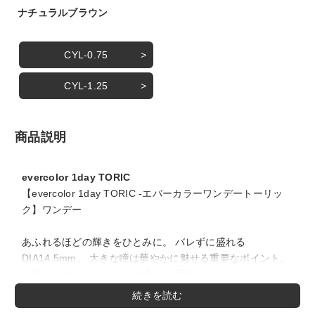
ナチュラルブラウン
CYL-0.75
CYL-1.25
商品説明
evercolor 1day TORIC
【evercolor 1day TORIC -エバーカラーワンデートーリッ
ク】ワンデー
あふれるほどの輝きをひとみに。 バレずに盛れる
DIA14.5mm。 大きな瞳は華やかに魅せる重要なポイント。
「美しくなりたい」 そんな願いを手軽に叶えてくれるカラ
コンが誕生しました。 エバーカラーワンデーナチュラル
は、どんな瞳にもベーシックに使用カラーリング。 だけど