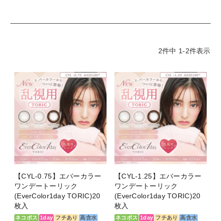
ほんのりさり気なく、瞳の変化も楽しみたい。 トレンドを
抑えたニュアンスカラーをプラスして、こっそりオシャレな
瞳に。
2
件中
1
-
2
件表示
商品スペック
商品名
エバーカラーワンデートーリック
販売名
エバーカラーワンデーTC
タイプ
1日使い捨て
枚数
1箱20枚入り
度数
±0.00 (度なし）
【CYL-0.75】エバーカラー
【CYL-1.25】エバーカラー
-0.50～-5.00(-0.25Step)
ワンデートーリック
ワンデートーリック
-5.50～-10.00(-0.50Step)
(EverColor1day TORIC)20
(EverColor1day TORIC)20
枚入
枚入
BC（ベースカ
8.6mm
ネコポス
1day
フチあり
高含水
ネコポス
1day
フチあり
高含水